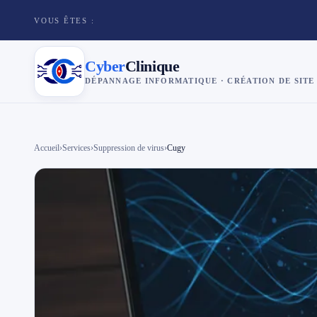
VOUS ÊTES :
Cyber
Clinique
DÉPANNAGE INFORMATIQUE · CRÉATION DE SITE
×
Cyber
Clinique
Accueil
›
Services
›
Suppression de virus
›
Cugy
Services
Réparation téléphone
Tarifs
Blog