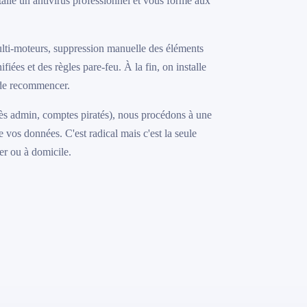
talle un antivirus professionnel et vous forme aux
lti-moteurs, suppression manuelle des éléments
fiées et des règles pare-feu. À la fin, on installe
de recommencer.
accès admin, comptes piratés), nous procédons à une
vos données. C'est radical mais c'est la seule
er ou à domicile.