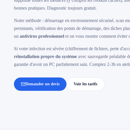
supprime toutes les menaces (y compris les rootkits cachés), ins
bonnes pratiques. Diagnostic toujours gratuit.
Notre méthode : démarrage en environnement sécurisé, scan mu
persistants, vérification des points de démarrage, des tâches plani
un
antivirus professionnel
et on vous montre comment éviter 
Si votre infection est sévère (chiffrement de fichiers, perte d'
réinstallation propre du système
avec sauvegarde préalable de 
garantie d'avoir un PC parfaitement sain. Comptez 2-3h en ateli
Demander un devis
Voir les tarifs