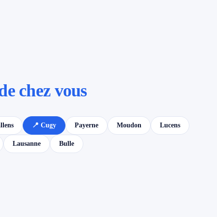
de chez vous
llens
📍 Cugy
Payerne
Moudon
Lucens
Lausanne
Bulle