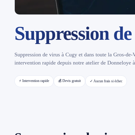
Contact
Suppression de 
📱 Réparation téléphone par marque
📍 LOCALITÉS DESSERVIES
Suppression de virus à Cugy et dans toute la Gros-de-V
Région d'Yverdon
6
intervention rapide depuis notre atelier de Donneloye 
Gros-de-Vaud
4
⚡ Intervention rapide
💰 Devis gratuit
✓ Aucun frais si échec
Broye
5
Jura & Plateau
4
Hors zone
2