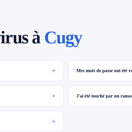
irus à
Cugy
+
Mes mots de passe ont été vo
+
J'ai été touché par un rans
+