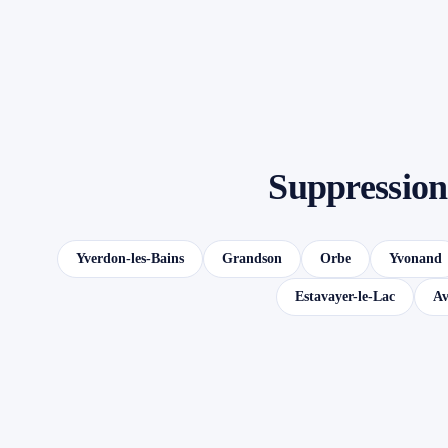
Suppression 
Yverdon-les-Bains
Grandson
Orbe
Yvonand
Estavayer-le-Lac
Av