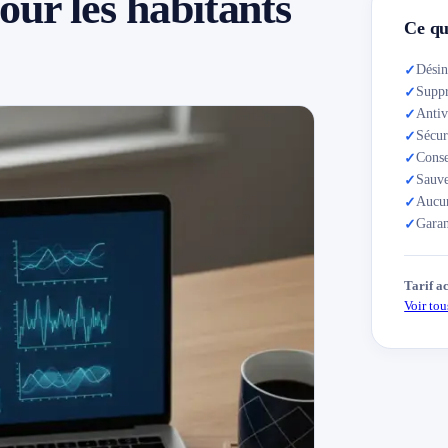
our les habitants
Ce qui
Désin
✓
Suppr
✓
Antiv
✓
Sécur
✓
Conse
✓
Sauve
✓
Aucun
✓
Garan
✓
Tarif a
Voir tous