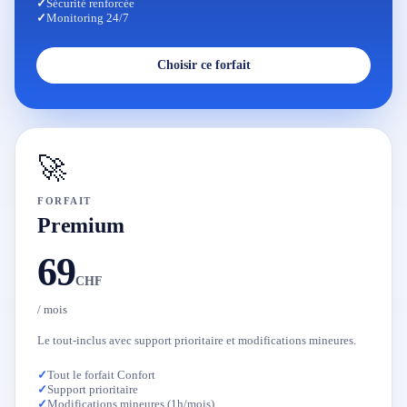
✓
Sécurité renforcée
✓
Monitoring 24/7
Choisir ce forfait
🚀
FORFAIT
Premium
69
CHF
/ mois
Le tout-inclus avec support prioritaire et modifications mineures.
✓
Tout le forfait Confort
✓
Support prioritaire
✓
Modifications mineures (1h/mois)