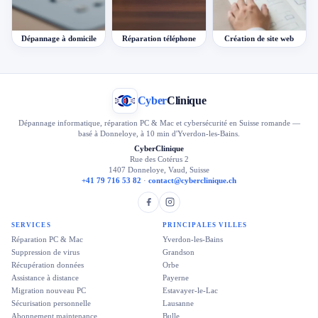
Dépannage à domicile
Réparation téléphone
Création de site web
Cyber
Clinique
Dépannage informatique, réparation PC & Mac et cybersécurité en Suisse romande —
basé à Donneloye, à 10 min d'Yverdon-les-Bains.
CyberClinique
Rue des Cotérus 2
1407 Donneloye, Vaud, Suisse
+41 79 716 53 82
·
contact@cyberclinique.ch
SERVICES
PRINCIPALES VILLES
Réparation PC & Mac
Yverdon-les-Bains
Suppression de virus
Grandson
Récupération données
Orbe
Assistance à distance
Payerne
Migration nouveau PC
Estavayer-le-Lac
Sécurisation personnelle
Lausanne
Abonnement maintenance
Bulle