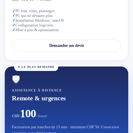
✓
PC lent, virus, plantages
✓
PC qui ne démarre plus
✓
Installation Windows / macOS
✓
Configuration logiciels
✓
Mise à jour & optimisation
Demander un devis
⭐ LE PLUS DEMANDÉ
🛡️
ASSISTANCE À DISTANCE
Remote & urgences
100
CHF
/ heure
Facturation par tranches de 15 min · minimum CHF 50. Connexion
sécurisée, sans déplacement.