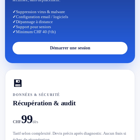
✓
Suppression virus & malware
✓
Configuration email / logiciels
✓
Dépannage à distance
✓
Support pour seniors
✓
Minimum CHF 40 (½h)
Démarrer une session
💾
DONNÉES & SÉCURITÉ
Récupération & audit
99
CHF
dès
Tarif selon complexité. Devis précis après diagnostic. Aucun frais si
échec de récupération.