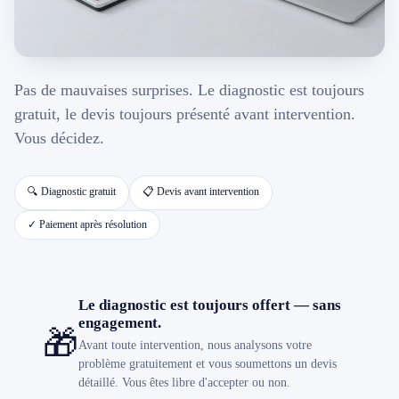
📱 Réparation téléphone par marque
Pas de mauvaises surprises. Le diagnostic est toujours
📍 LOCALITÉS DESSERVIES
gratuit, le devis toujours présenté avant intervention.
Région d'Yverdon
6
Vous décidez.
Gros-de-Vaud
4
🔍 Diagnostic gratuit
📋 Devis avant intervention
✓ Paiement après résolution
Broye
5
Jura & Plateau
4
Le diagnostic est toujours offert — sans
engagement.
Hors zone
2
🎁
Avant toute intervention, nous analysons votre
problème gratuitement et vous soumettons un devis
→ Toutes les zones d'intervention (21 villes)
détaillé. Vous êtes libre d'accepter ou non.