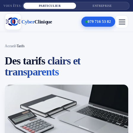
PARTICULIER
ENTREPRISE
VOUS ÊTES :
Cyber
Clinique
079 716 53 82
×
Cyber
Clinique
Accueil
›
Tarifs
Des tarifs
clairs et
Services
transparents
Réparation téléphone
Tarifs
Blog
Contact