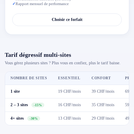
✓
Rapport mensuel de performance
Choisir ce forfait
Tarif dégressif multi-sites
Vous gérez plusieurs sites ? Plus vous en confiez, plus le tarif baisse.
NOMBRE DE SITES
ESSENTIEL
CONFORT
PRE
1 site
19 CHF/mois
39 CHF/mois
69 C
2 – 3 sites
16 CHF/mois
35 CHF/mois
59 C
-15%
4+ sites
13 CHF/mois
29 CHF/mois
49 C
-30%