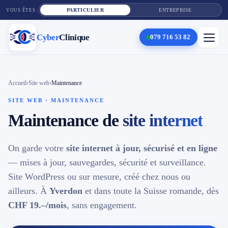
PARTICULIER
ENTREPRISE
VOUS ÊTES :
Cyber
Clinique
079 716 53 82
×
Cyber
Clinique
Accueil
›
Site web
›
Maintenance
SITE WEB · MAINTENANCE
Services
Maintenance de
site internet
Réparation téléphone
On garde votre
site internet à jour, sécurisé et en ligne
— mises à jour, sauvegardes, sécurité et surveillance.
Tarifs
Site WordPress ou sur mesure, créé chez nous ou
Blog
ailleurs. À
Yverdon
et dans toute la Suisse romande, dès
CHF 19.–/mois
, sans engagement.
Contact