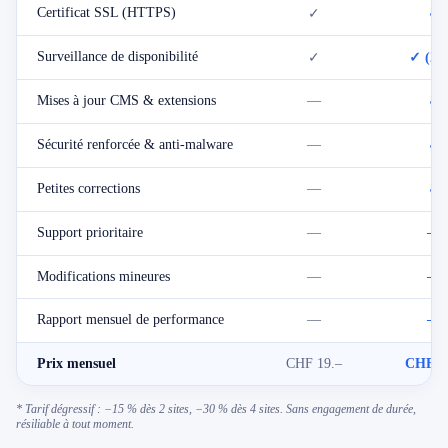
Certificat SSL (HTTPS)
✓
✓
Surveillance de disponibilité
✓
✓ (24/
Mises à jour CMS & extensions
—
✓
Sécurité renforcée & anti-malware
—
✓
Petites corrections
—
✓
Support prioritaire
—
—
Modifications mineures
—
—
Rapport mensuel de performance
—
—
Prix mensuel
CHF 19.–
CHF 3
* Tarif dégressif : −15 % dès 2 sites, −30 % dès 4 sites. Sans engagement de durée,
résiliable à tout moment.