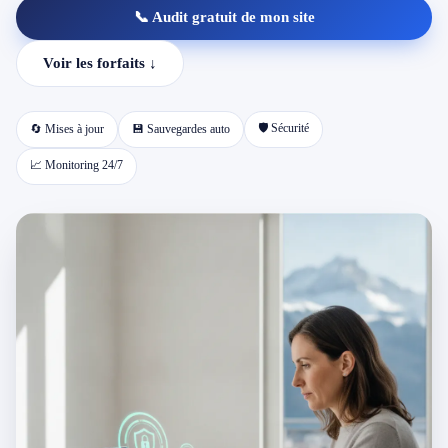
📞 Audit gratuit de mon site
📱 Réparation téléphone par marque
Voir les forfaits ↓
📍 LOCALITÉS DESSERVIES
🛡️ Sécurité
🔄 Mises à jour
💾 Sauvegardes auto
Région d'Yverdon
6
📈 Monitoring 24/7
Gros-de-Vaud
4
Broye
5
Jura & Plateau
4
Hors zone
2
→ Toutes les zones d'intervention (21 villes)