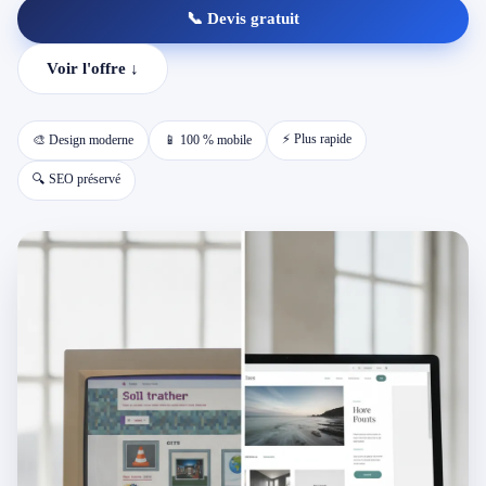
📞 Devis gratuit
📱 Réparation téléphone par marque
Voir l'offre ↓
📍 LOCALITÉS DESSERVIES
⚡ Plus rapide
🎨 Design moderne
📱 100 % mobile
Région d'Yverdon
6
🔍 SEO préservé
Gros-de-Vaud
4
Broye
5
Jura & Plateau
4
Hors zone
2
→ Toutes les zones d'intervention (21 villes)