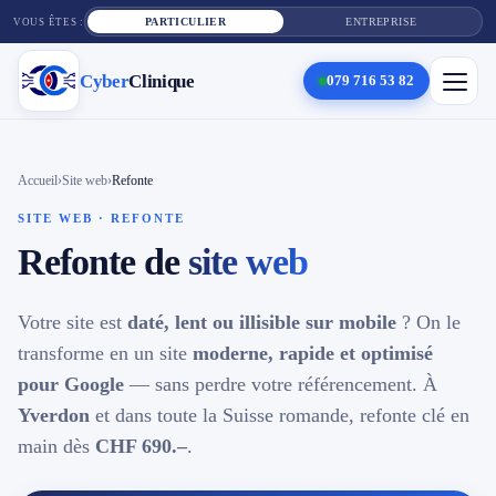
PARTICULIER
ENTREPRISE
VOUS ÊTES :
Cyber
Clinique
079 716 53 82
×
Cyber
Clinique
Accueil
›
Site web
›
Refonte
SITE WEB · REFONTE
Services
Refonte de
site web
Réparation téléphone
Votre site est
daté, lent ou illisible sur mobile
? On le
transforme en un site
Tarifs
moderne, rapide et optimisé
pour Google
— sans perdre votre référencement. À
Blog
Yverdon
et dans toute la Suisse romande, refonte clé en
main dès
CHF 690.–
.
Contact