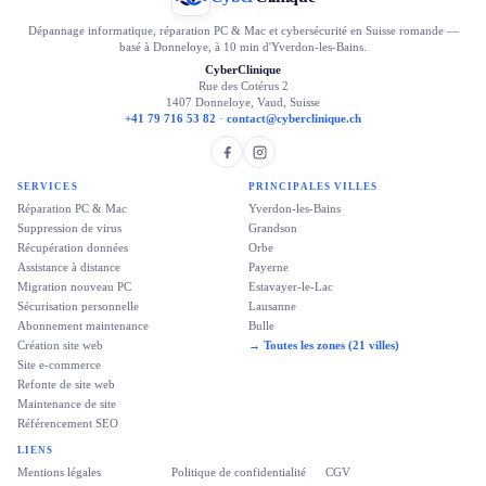
Dépannage informatique, réparation PC & Mac et cybersécurité en Suisse romande —
basé à Donneloye, à 10 min d'Yverdon-les-Bains.
CyberClinique
Rue des Cotérus 2
1407 Donneloye, Vaud, Suisse
+41 79 716 53 82
·
contact@cyberclinique.ch
SERVICES
PRINCIPALES VILLES
Réparation PC & Mac
Yverdon-les-Bains
Suppression de virus
Grandson
Récupération données
Orbe
Assistance à distance
Payerne
Migration nouveau PC
Estavayer-le-Lac
Sécurisation personnelle
Lausanne
Abonnement maintenance
Bulle
Création site web
→ Toutes les zones (21 villes)
Site e-commerce
Refonte de site web
Maintenance de site
Référencement SEO
LIENS
Mentions légales
Politique de confidentialité
CGV