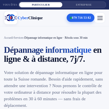
PARTICULIER
ENTREPRISE
VOUS ÊTES :
Cyber
Clinique
079 716 53 82
×
Cyber
Clinique
Accueil
›
Services
›
Dépannage informatique en ligne · Résolu sous 30 min
Dépannage informatique
en
Services
ligne & à distance, 7j/7.
Réparation téléphone
Votre solution de dépannage informatique en ligne pour
Tarifs
toute la Suisse romande. Besoin d'aide rapidement, sans
attendre une intervention ? Nous prenons le contrôle de
Blog
votre ordinateur à distance pour résoudre la plupart des
problèmes en 30 à 60 minutes — sans frais de
Contact
déplacement.