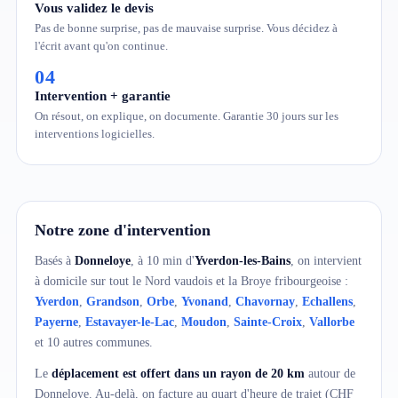
Vous validez le devis
Pas de bonne surprise, pas de mauvaise surprise. Vous décidez à
l'écrit avant qu'on continue.
04
Intervention + garantie
On résout, on explique, on documente. Garantie 30 jours sur les
interventions logicielles.
Notre zone d'intervention
Basés à
Donneloye
, à 10 min d'
Yverdon-les-Bains
, on intervient
à domicile sur tout le Nord vaudois et la Broye fribourgeoise :
Yverdon
,
Grandson
,
Orbe
,
Yvonand
,
Chavornay
,
Echallens
,
Payerne
,
Estavayer-le-Lac
,
Moudon
,
Sainte-Croix
,
Vallorbe
et 10 autres communes.
Le
déplacement est offert dans un rayon de 20 km
autour de
Donneloye. Au-delà, on facture au quart d'heure de trajet (CHF