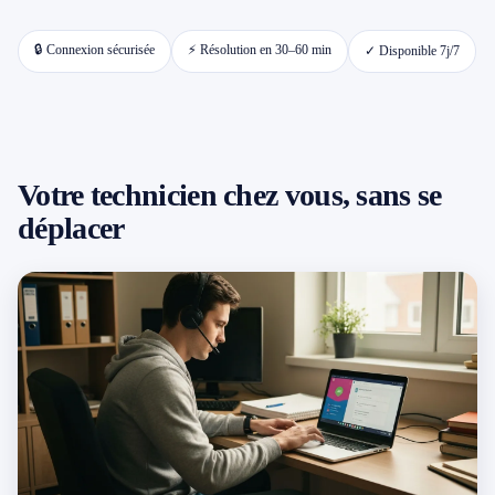
📱 Réparation téléphone par marque
🔒 Connexion sécurisée
⚡ Résolution en 30–60 min
✓ Disponible 7j/7
📍 LOCALITÉS DESSERVIES
Région d'Yverdon
6
Votre technicien chez vous, sans se
déplacer
Gros-de-Vaud
4
Broye
5
Jura & Plateau
4
Hors zone
2
→ Toutes les zones d'intervention (21 villes)