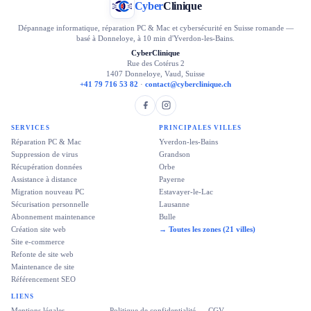
Cyber
Clinique
Dépannage informatique, réparation PC & Mac et cybersécurité en Suisse romande —
basé à Donneloye, à 10 min d'Yverdon-les-Bains.
CyberClinique
Rue des Cotérus 2
1407 Donneloye, Vaud, Suisse
+41 79 716 53 82
·
contact@cyberclinique.ch
SERVICES
PRINCIPALES VILLES
Réparation PC & Mac
Yverdon-les-Bains
Suppression de virus
Grandson
Récupération données
Orbe
Assistance à distance
Payerne
Migration nouveau PC
Estavayer-le-Lac
Sécurisation personnelle
Lausanne
Abonnement maintenance
Bulle
Création site web
→ Toutes les zones (21 villes)
Site e-commerce
Refonte de site web
Maintenance de site
Référencement SEO
LIENS
Mentions légales
Politique de confidentialité
CGV