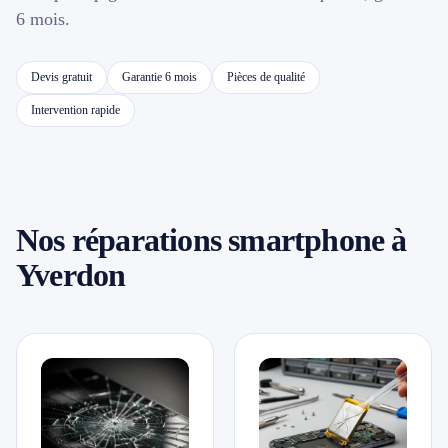
6 mois.
📱 Réparation téléphone par marque
Devis gratuit
Garantie 6 mois
Pièces de qualité
📍 LOCALITÉS DESSERVIES
Intervention rapide
Région d'Yverdon
6
Gros-de-Vaud
4
Nos réparations smartphone à
Broye
5
Yverdon
Jura & Plateau
4
Hors zone
2
→ Toutes les zones d'intervention (21 villes)