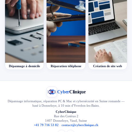
Dépannage à domicile
Réparation téléphone
Création de site web
Cyber
Clinique
Dépannage informatique, réparation PC & Mac et cybersécurité en Suisse romande —
basé à Donneloye, à 10 min d'Yverdon-les-Bains.
CyberClinique
Rue des Cotérus 2
1407 Donneloye, Vaud, Suisse
+41 79 716 53 82
·
contact@cyberclinique.ch