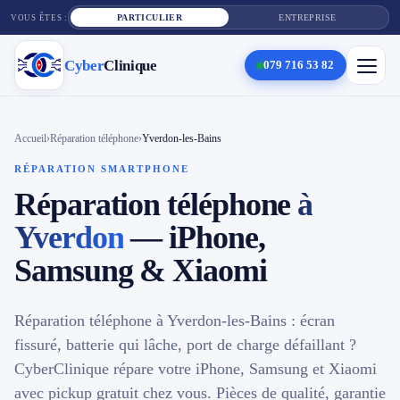
PARTICULIER
ENTREPRISE
VOUS ÊTES :
Cyber
Clinique
079 716 53 82
×
Cyber
Clinique
Accueil
›
Réparation téléphone
›
Yverdon-les-Bains
RÉPARATION SMARTPHONE
Réparation téléphone
à
Services
Yverdon
— iPhone,
Réparation téléphone
Samsung & Xiaomi
Tarifs
Réparation téléphone à Yverdon-les-Bains : écran
Blog
fissuré, batterie qui lâche, port de charge défaillant ?
CyberClinique répare votre iPhone, Samsung et Xiaomi
Contact
avec pickup gratuit chez vous. Pièces de qualité, garantie