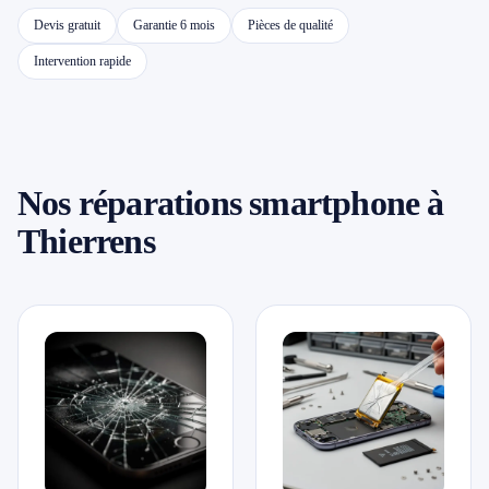
Devis gratuit
Garantie 6 mois
Pièces de qualité
📱 Réparation téléphone par marque
Intervention rapide
📍 LOCALITÉS DESSERVIES
Région d'Yverdon
6
Nos réparations smartphone à
Gros-de-Vaud
4
Thierrens
Broye
5
Jura & Plateau
4
Hors zone
2
→ Toutes les zones d'intervention (21 villes)