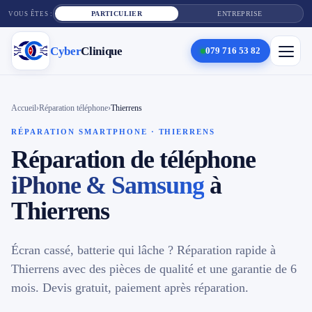
PARTICULIER
ENTREPRISE
VOUS ÊTES :
Cyber
Clinique
079 716 53 82
×
Cyber
Clinique
Accueil
›
Réparation téléphone
›
Thierrens
RÉPARATION SMARTPHONE · THIERRENS
Réparation de téléphone
Services
iPhone & Samsung
à
Réparation téléphone
Thierrens
Tarifs
Écran cassé, batterie qui lâche ? Réparation rapide à
Blog
Thierrens avec des pièces de qualité et une garantie de 6
mois. Devis gratuit, paiement après réparation.
Contact