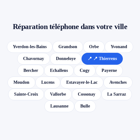
Réparation téléphone dans votre ville
Yverdon-les-Bains
Grandson
Orbe
Yvonand
Chavornay
Donneloye
📍 📍 Thierrens
Bercher
Echallens
Cugy
Payerne
Moudon
Lucens
Estavayer-le-Lac
Avenches
Sainte-Croix
Vallorbe
Cossonay
La Sarraz
Lausanne
Bulle