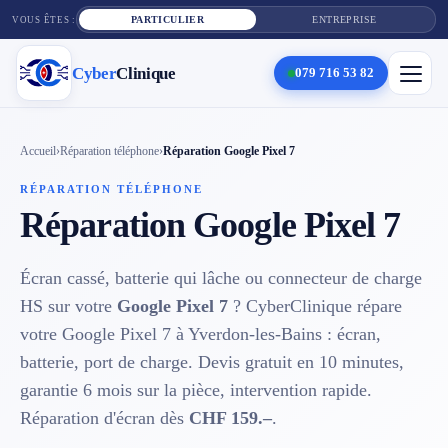
PARTICULIER
ENTREPRISE
VOUS ÊTES :
Cyber
Clinique
079 716 53 82
×
Cyber
Clinique
Accueil
›
Réparation téléphone
›
Réparation Google Pixel 7
RÉPARATION TÉLÉPHONE
Réparation Google Pixel 7
Services
Réparation téléphone
Écran cassé, batterie qui lâche ou connecteur de charge
HS sur votre
Google Pixel 7
? CyberClinique répare
Tarifs
votre Google Pixel 7 à Yverdon-les-Bains : écran,
batterie, port de charge. Devis gratuit en 10 minutes,
Blog
garantie 6 mois sur la pièce, intervention rapide.
Contact
Réparation d'écran dès
CHF 159.–
.