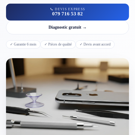
📞 DEVIS EXPRESS
079 716 53 82
📱 Réparation téléphone par marque
Diagnostic gratuit →
📍 LOCALITÉS DESSERVIES
Région d'Yverdon
✓ Garantie 6 mois
✓ Pièces de qualité
✓ Devis avant accord
6
Gros-de-Vaud
4
Broye
5
Jura & Plateau
4
Hors zone
2
→ Toutes les zones d'intervention (21 villes)