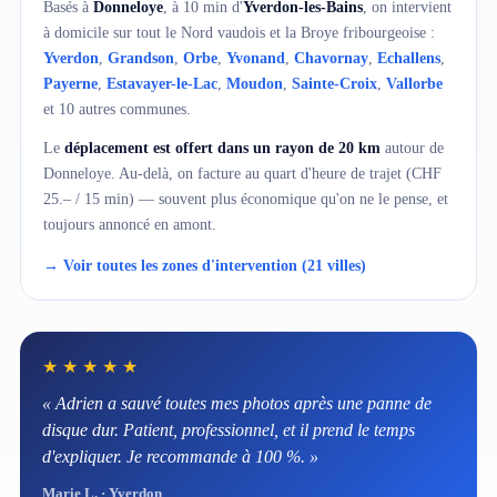
Basés à
Donneloye
, à 10 min d'
Yverdon-les-Bains
, on intervient
à domicile sur tout le Nord vaudois et la Broye fribourgeoise :
Yverdon
,
Grandson
,
Orbe
,
Yvonand
,
Chavornay
,
Echallens
,
Payerne
,
Estavayer-le-Lac
,
Moudon
,
Sainte-Croix
,
Vallorbe
et 10 autres communes.
Le
déplacement est offert dans un rayon de 20 km
autour de
Donneloye. Au-delà, on facture au quart d'heure de trajet (CHF
25.– / 15 min) — souvent plus économique qu'on ne le pense, et
toujours annoncé en amont.
→ Voir toutes les zones d'intervention (21 villes)
★★★★★
« Adrien a sauvé toutes mes photos après une panne de
disque dur. Patient, professionnel, et il prend le temps
d'expliquer. Je recommande à 100 %. »
Marie L. · Yverdon