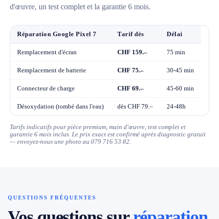
d'œuvre, un test complet et la garantie 6 mois.
Réparation Google Pixel 7
Tarif dès
Délai
Remplacement d'écran
CHF 159.–
75 min
Remplacement de batterie
CHF 75.–
30-45 min
Connecteur de charge
CHF 69.–
45-60 min
Désoxydation (tombé dans l'eau)
dès CHF 79.–
24-48h
Tarifs indicatifs pour pièce premium, main d'œuvre, test complet et
garantie 6 mois inclus. Le prix exact est confirmé après diagnostic gratuit
— envoyez-nous une photo au 079 716 53 82.
QUESTIONS FRÉQUENTES
Vos questions sur
réparation