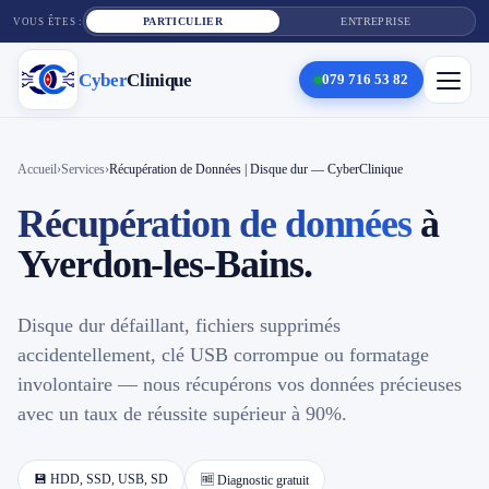
PARTICULIER
ENTREPRISE
VOUS ÊTES :
Cyber
Clinique
079 716 53 82
×
Cyber
Clinique
Accueil
›
Services
›
Récupération de Données | Disque dur — CyberClinique
Récupération de données
à
Services
Yverdon-les-Bains.
Réparation téléphone
Disque dur défaillant, fichiers supprimés
Tarifs
accidentellement, clé USB corrompue ou formatage
involontaire — nous récupérons vos données précieuses
Blog
avec un taux de réussite supérieur à 90%.
Contact
💾 HDD, SSD, USB, SD
🆓 Diagnostic gratuit