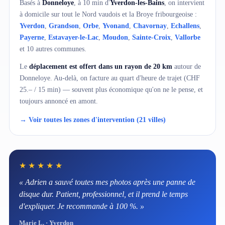
Basés à
Donneloye
, à 10 min d'
Yverdon-les-Bains
, on intervient
à domicile sur tout le Nord vaudois et la Broye fribourgeoise :
Yverdon
,
Grandson
,
Orbe
,
Yvonand
,
Chavornay
,
Echallens
,
Payerne
,
Estavayer-le-Lac
,
Moudon
,
Sainte-Croix
,
Vallorbe
et 10 autres communes.
Le
déplacement est offert dans un rayon de 20 km
autour de
Donneloye. Au-delà, on facture au quart d'heure de trajet (CHF
25.– / 15 min) — souvent plus économique qu'on ne le pense, et
toujours annoncé en amont.
→ Voir toutes les zones d'intervention (21 villes)
★★★★★
« Adrien a sauvé toutes mes photos après une panne de
disque dur. Patient, professionnel, et il prend le temps
d'expliquer. Je recommande à 100 %. »
Marie L. · Yverdon