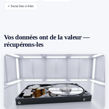
✓ Aucun frais si échec
📱 Réparation téléphone par marque
📍 LOCALITÉS DESSERVIES
Vos données ont de la valeur —
Région d'Yverdon
6
récupérons-les
Gros-de-Vaud
4
Broye
5
Jura & Plateau
4
Hors zone
2
→ Toutes les zones d'intervention (21 villes)