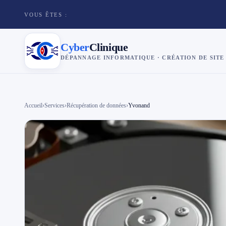
VOUS ÊTES :
Cyber
Clinique
DÉPANNAGE INFORMATIQUE · CRÉATION DE SITE
×
Cyber
Clinique
Accueil
›
Services
›
Récupération de données
›
Yvonand
Services
Réparation téléphone
Tarifs
Blog