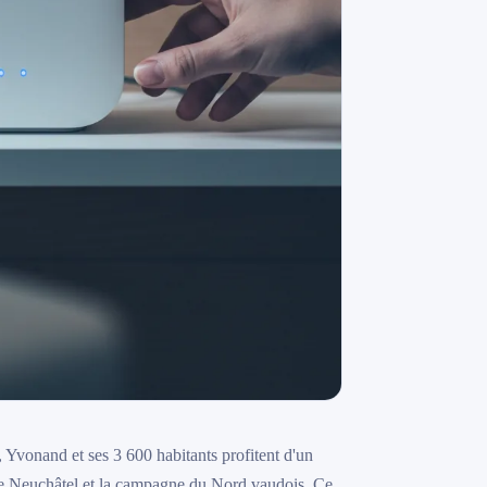
, Yvonand et ses 3 600 habitants profitent d'un
 de Neuchâtel et la campagne du Nord vaudois. Ce