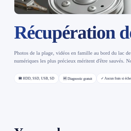
Contact
Récupération d
📱 Réparation téléphone par marque
📍 LOCALITÉS DESSERVIES
Photos de la plage, vidéos en famille au bord du lac 
Région d'Yverdon
6
numériques les plus précieux méritent d'être sauvés. N
Gros-de-Vaud
4
💾 HDD, SSD, USB, SD
✓ Aucun frais si éch
🆓 Diagnostic gratuit
Broye
5
Jura & Plateau
4
Hors zone
2