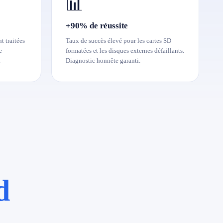
📊
+90% de réussite
t traitées
Taux de succès élevé pour les cartes SD
e
formatées et les disques externes défaillants.
.
Diagnostic honnête garanti.
d