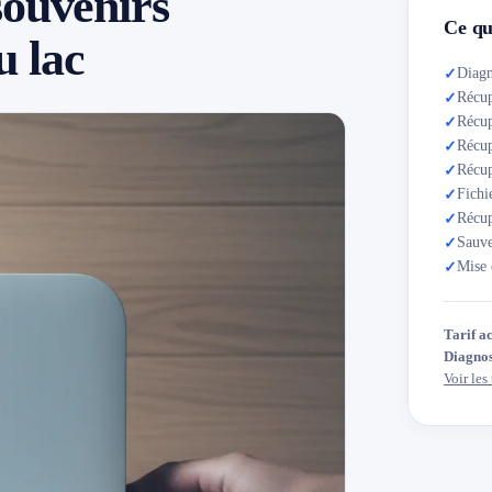
souvenirs
Ce qu
u lac
Diagn
✓
Récup
✓
Récu
✓
Récup
✓
Récup
✓
Fichi
✓
Récup
✓
Sauve
✓
Mise 
✓
Tarif a
Diagnos
Voir les 