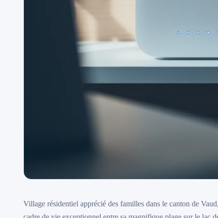
Village résidentiel apprécié des familles dans le canton de Vaud
cadre de vie exceptionnel entre sa magnifique plage sur le lac