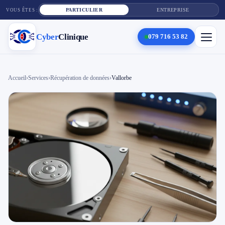
PARTICULIER
ENTREPRISE
VOUS ÊTES :
Cyber
Clinique
079 716 53 82
×
Cyber
Clinique
Accueil
›
Services
›
Récupération de données
›
Vallorbe
Services
Réparation téléphone
Tarifs
Blog
Contact