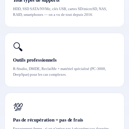
Tous types de supports
HDD, SSD SATA/NVMe, clés USB, cartes SD/microSD, NAS,
RAID, smartphones — on a vu de tout depuis 2016.
🔍
Outils professionnels
R-Studio, DMDE, ReclaiMe + matériel spécialisé (PC-3000,
DeepSpar) pour les cas complexes.
💯
Pas de récupération = pas de frais
Engagement ferme : si on n'arrive pas à récupérer vos données,