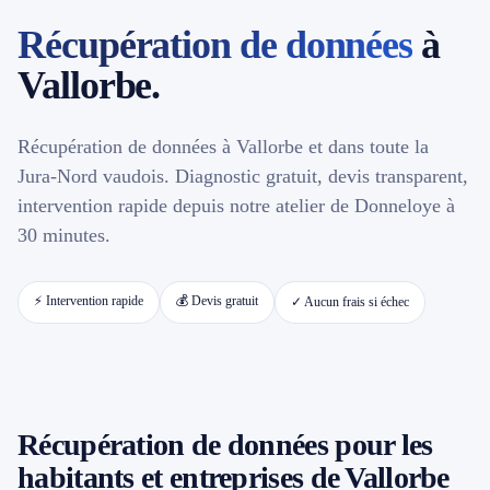
Récupération de données
à
📱 Réparation téléphone par marque
Vallorbe.
📍 LOCALITÉS DESSERVIES
Récupération de données à Vallorbe et dans toute la
Région d'Yverdon
6
Jura-Nord vaudois. Diagnostic gratuit, devis transparent,
intervention rapide depuis notre atelier de Donneloye à
Gros-de-Vaud
4
30 minutes.
Broye
5
⚡ Intervention rapide
💰 Devis gratuit
✓ Aucun frais si échec
Jura & Plateau
4
Hors zone
2
Récupération de données pour les
→ Toutes les zones d'intervention (21 villes)
habitants et entreprises de Vallorbe