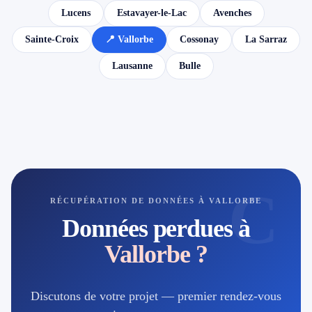
Lucens
Estavayer-le-Lac
Avenches
Sainte-Croix
📍 Vallorbe
Cossonay
La Sarraz
Lausanne
Bulle
C
RÉCUPÉRATION DE DONNÉES À VALLORBE
Données perdues à
Vallorbe ?
Discutons de votre projet — premier rendez-vous