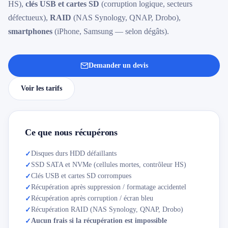
HS),
clés USB et cartes SD
(corruption logique, secteurs
défectueux),
RAID
(NAS Synology, QNAP, Drobo),
smartphones
(iPhone, Samsung — selon dégâts).
Demander un devis
Voir les tarifs
Ce que nous récupérons
Disques durs HDD défaillants
✓
SSD SATA et NVMe (cellules mortes, contrôleur HS)
✓
Clés USB et cartes SD corrompues
✓
Récupération après suppression / formatage accidentel
✓
Récupération après corruption / écran bleu
✓
Récupération RAID (NAS Synology, QNAP, Drobo)
✓
Aucun frais si la récupération est impossible
✓