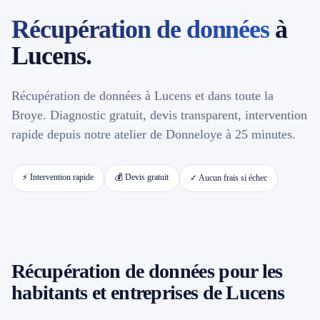
Récupération de données
à
📱 Réparation téléphone par marque
Lucens.
📍 LOCALITÉS DESSERVIES
Récupération de données à Lucens et dans toute la
Région d'Yverdon
6
Broye. Diagnostic gratuit, devis transparent, intervention
rapide depuis notre atelier de Donneloye à 25 minutes.
Gros-de-Vaud
4
⚡ Intervention rapide
💰 Devis gratuit
✓ Aucun frais si échec
Broye
5
Jura & Plateau
4
Hors zone
2
Récupération de données pour les
habitants et entreprises de Lucens
→ Toutes les zones d'intervention (21 villes)