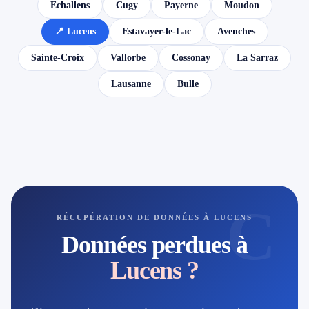
Echallens
Cugy
Payerne
Moudon
📍 Lucens
Estavayer-le-Lac
Avenches
Sainte-Croix
Vallorbe
Cossonay
La Sarraz
Lausanne
Bulle
C
RÉCUPÉRATION DE DONNÉES À LUCENS
Données perdues à
Lucens ?