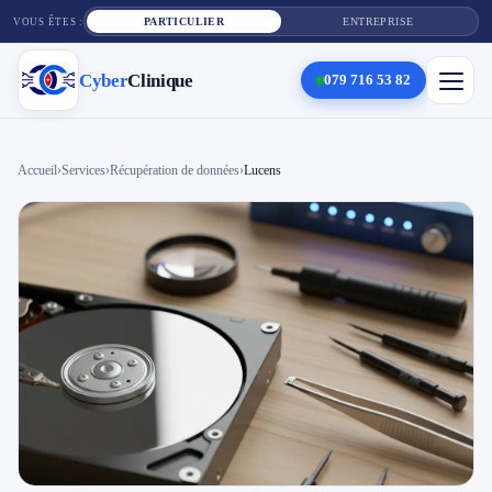
PARTICULIER
ENTREPRISE
VOUS ÊTES :
Cyber
Clinique
079 716 53 82
×
Cyber
Clinique
Accueil
›
Services
›
Récupération de données
›
Lucens
Services
Réparation téléphone
Tarifs
Blog
Contact