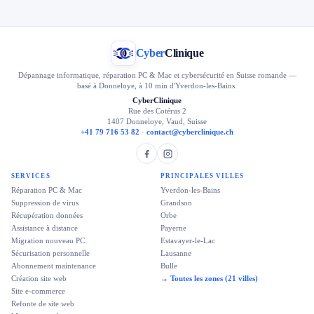
Cyber
Clinique
Dépannage informatique, réparation PC & Mac et cybersécurité en Suisse romande —
basé à Donneloye, à 10 min d'Yverdon-les-Bains.
CyberClinique
Rue des Cotérus 2
1407 Donneloye, Vaud, Suisse
+41 79 716 53 82
·
contact@cyberclinique.ch
SERVICES
PRINCIPALES VILLES
Réparation PC & Mac
Yverdon-les-Bains
Suppression de virus
Grandson
Récupération données
Orbe
Assistance à distance
Payerne
Migration nouveau PC
Estavayer-le-Lac
Sécurisation personnelle
Lausanne
Abonnement maintenance
Bulle
Création site web
→ Toutes les zones (21 villes)
Site e-commerce
Refonte de site web