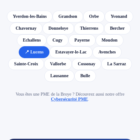
Yverdon-les-Bains
Grandson
Orbe
Yvonand
Chavornay
Donneloye
Thierrens
Bercher
Echallens
Cugy
Payerne
Moudon
📍 Lucens
Estavayer-le-Lac
Avenches
Sainte-Croix
Vallorbe
Cossonay
La Sarraz
Lausanne
Bulle
Vous êtes une PME de la Broye ? Découvrez aussi notre offre
Cybersécurité PME
.