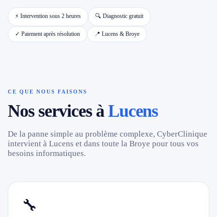
⚡ Intervention sous 2 heures
🔍 Diagnostic gratuit
📱 Réparation téléphone par marque
✓ Paiement après résolution
📍 Lucens & Broye
📍 LOCALITÉS DESSERVIES
Région d'Yverdon
6
CE QUE NOUS FAISONS
Gros-de-Vaud
4
Nos services à
Lucens
Broye
5
De la panne simple au problème complexe, CyberClinique
intervient à Lucens et dans toute la Broye pour tous vos
Jura & Plateau
4
besoins informatiques.
Hors zone
2
→ Toutes les zones d'intervention (21 villes)
🔧