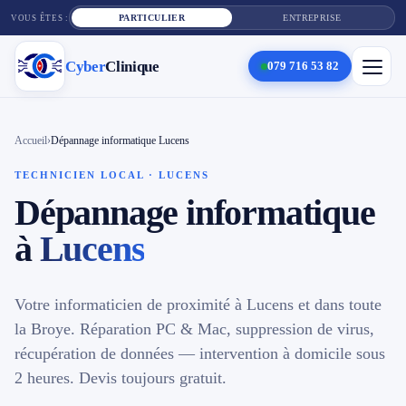
PARTICULIER
ENTREPRISE
VOUS ÊTES :
Cyber
Clinique
079 716 53 82
×
Cyber
Clinique
Accueil
›
Dépannage informatique Lucens
TECHNICIEN LOCAL · LUCENS
Dépannage informatique
Services
à
Lucens
Réparation téléphone
Tarifs
Votre informaticien de proximité à Lucens et dans toute
la Broye. Réparation PC & Mac, suppression de virus,
Blog
récupération de données — intervention à domicile sous
Contact
2 heures. Devis toujours gratuit.