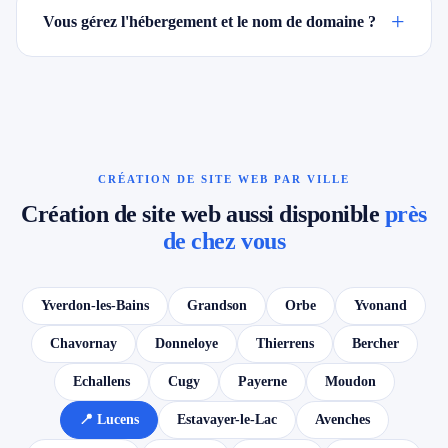
+
Vous gérez l'hébergement et le nom de domaine ?
CRÉATION DE SITE WEB PAR VILLE
Création de site web aussi disponible
près
de chez vous
Yverdon-les-Bains
Grandson
Orbe
Yvonand
Chavornay
Donneloye
Thierrens
Bercher
Echallens
Cugy
Payerne
Moudon
📍 Lucens
Estavayer-le-Lac
Avenches