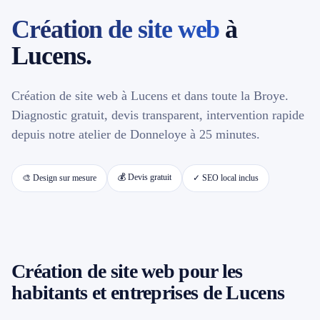
Création de site web
à
📱 Réparation téléphone par marque
Lucens.
📍 LOCALITÉS DESSERVIES
Création de site web à Lucens et dans toute la Broye.
Région d'Yverdon
6
Diagnostic gratuit, devis transparent, intervention rapide
depuis notre atelier de Donneloye à 25 minutes.
Gros-de-Vaud
4
💰 Devis gratuit
🎨 Design sur mesure
✓ SEO local inclus
Broye
5
Jura & Plateau
4
Hors zone
2
Création de site web pour les
habitants et entreprises de Lucens
→ Toutes les zones d'intervention (21 villes)