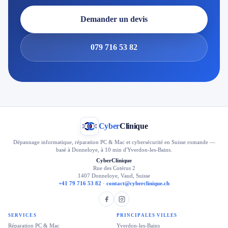
Demander un devis
079 716 53 82
Cyber
Clinique
Dépannage informatique, réparation PC & Mac et cybersécurité en Suisse romande —
basé à Donneloye, à 10 min d'Yverdon-les-Bains.
CyberClinique
Rue des Cotérus 2
1407 Donneloye, Vaud, Suisse
+41 79 716 53 82
·
contact@cyberclinique.ch
SERVICES
PRINCIPALES VILLES
Réparation PC & Mac
Yverdon-les-Bains