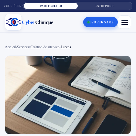
PARTICULIER
ENTREPRISE
VOUS ÊTES :
Cyber
Clinique
079 716 53 82
×
Cyber
Clinique
Accueil
›
Services
›
Création de site web
›
Lucens
Services
Réparation téléphone
Tarifs
Blog
Contact