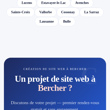
Lucens
Estavayer-le-Lac
Avenches
Sainte-Croix
Vallorbe
Cossonay
La Sarraz
Lausanne
Bulle
C
CRÉATION DE SITE WEB À BERCHER
Un projet de site web à
Bercher ?
Discutons de votre projet — premier rendez-vous
gratuit et sans engagement.