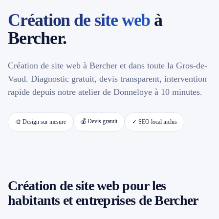
Création de site web
à
📱 Réparation téléphone par marque
Bercher.
📍 LOCALITÉS DESSERVIES
Création de site web à Bercher et dans toute la Gros-de-
Région d'Yverdon
6
Vaud. Diagnostic gratuit, devis transparent, intervention
rapide depuis notre atelier de Donneloye à 10 minutes.
Gros-de-Vaud
4
💰 Devis gratuit
🎨 Design sur mesure
✓ SEO local inclus
Broye
5
Jura & Plateau
4
Hors zone
2
Création de site web pour les
habitants et entreprises de Bercher
→ Toutes les zones d'intervention (21 villes)