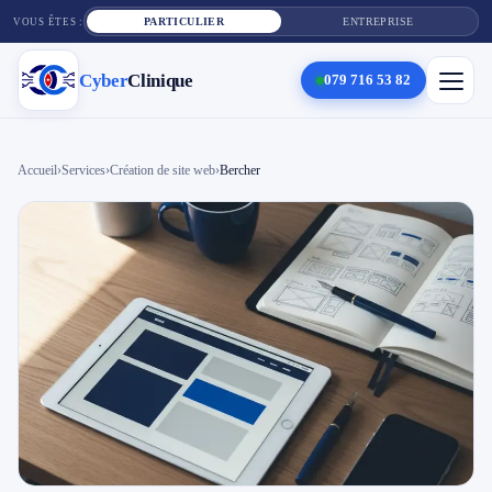
PARTICULIER
ENTREPRISE
VOUS ÊTES :
Cyber
Clinique
079 716 53 82
×
Cyber
Clinique
Accueil
›
Services
›
Création de site web
›
Bercher
Services
Réparation téléphone
Tarifs
Blog
Contact