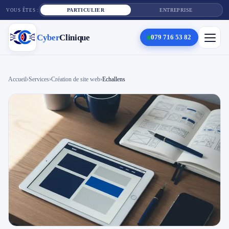
PARTICULIER
ENTREPRISE
VOUS ÊTES :
Cyber
Clinique
079 716 53 82
×
Cyber
Clinique
Accueil
›
Services
›
Création de site web
›
Echallens
Services
Réparation téléphone
Tarifs
Blog
Contact