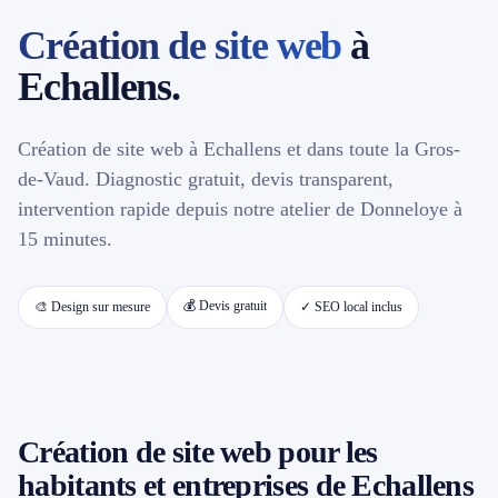
Création de site web
à
📱 Réparation téléphone par marque
Echallens.
📍 LOCALITÉS DESSERVIES
Création de site web à Echallens et dans toute la Gros-
Région d'Yverdon
6
de-Vaud. Diagnostic gratuit, devis transparent,
intervention rapide depuis notre atelier de Donneloye à
Gros-de-Vaud
4
15 minutes.
Broye
5
💰 Devis gratuit
🎨 Design sur mesure
✓ SEO local inclus
Jura & Plateau
4
Hors zone
2
Création de site web pour les
→ Toutes les zones d'intervention (21 villes)
habitants et entreprises de Echallens