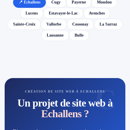
📍 Echallens
Cugy
Payerne
Moudon
Lucens
Estavayer-le-Lac
Avenches
Sainte-Croix
Vallorbe
Cossonay
La Sarraz
Lausanne
Bulle
C
CRÉATION DE SITE WEB À ECHALLENS
Un projet de site web à
Echallens ?