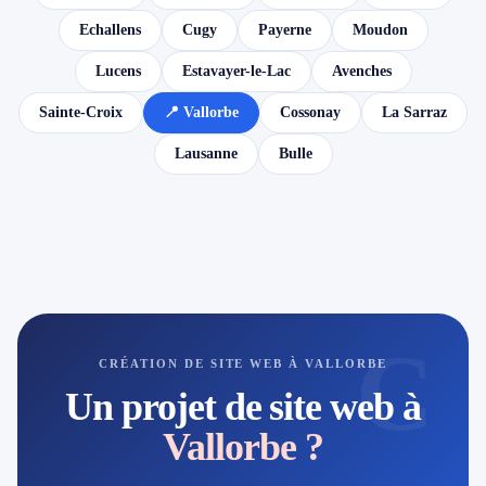
Echallens
Cugy
Payerne
Moudon
Lucens
Estavayer-le-Lac
Avenches
Sainte-Croix
📍 Vallorbe
Cossonay
La Sarraz
Lausanne
Bulle
C
CRÉATION DE SITE WEB À VALLORBE
Un projet de site web à
Vallorbe ?