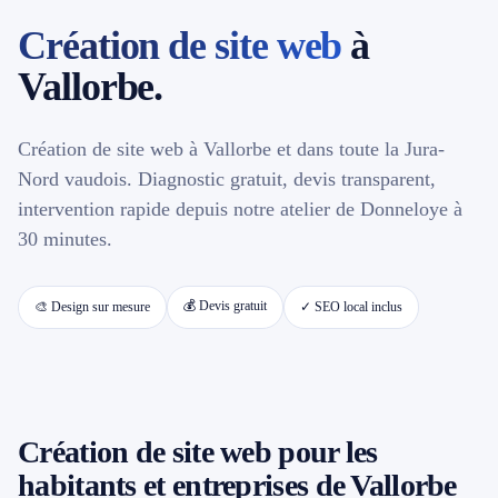
Création de site web
à
📱 Réparation téléphone par marque
Vallorbe.
📍 LOCALITÉS DESSERVIES
Création de site web à Vallorbe et dans toute la Jura-
Région d'Yverdon
6
Nord vaudois. Diagnostic gratuit, devis transparent,
intervention rapide depuis notre atelier de Donneloye à
Gros-de-Vaud
4
30 minutes.
Broye
5
💰 Devis gratuit
🎨 Design sur mesure
✓ SEO local inclus
Jura & Plateau
4
Hors zone
2
Création de site web pour les
→ Toutes les zones d'intervention (21 villes)
habitants et entreprises de Vallorbe