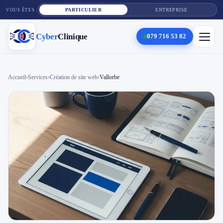
PARTICULIER
ENTREPRISE
VOUS ÊTES :
Cyber
Clinique
079 716 53 82
×
Cyber
Clinique
Accueil
›
Services
›
Création de site web
›
Vallorbe
Services
Réparation téléphone
Tarifs
Blog
Contact