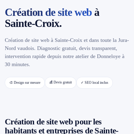
Création de site web
à
📱 Réparation téléphone par marque
Sainte-Croix.
📍 LOCALITÉS DESSERVIES
Création de site web à Sainte-Croix et dans toute la Jura-
Région d'Yverdon
6
Nord vaudois. Diagnostic gratuit, devis transparent,
intervention rapide depuis notre atelier de Donneloye à
Gros-de-Vaud
4
30 minutes.
Broye
5
💰 Devis gratuit
🎨 Design sur mesure
✓ SEO local inclus
Jura & Plateau
4
Hors zone
2
Création de site web pour les
→ Toutes les zones d'intervention (21 villes)
habitants et entreprises de Sainte-