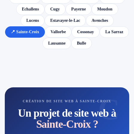
Echallens
Cugy
Payerne
Moudon
Lucens
Estavayer-le-Lac
Avenches
📍 Sainte-Croix
Vallorbe
Cossonay
La Sarraz
Lausanne
Bulle
C
CRÉATION DE SITE WEB À SAINTE-CROIX
Un projet de site web à
Sainte-Croix ?