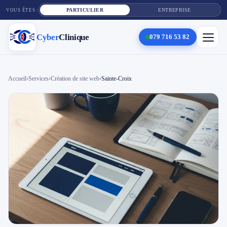
PARTICULIER
ENTREPRISE
VOUS ÊTES :
Cyber
Clinique
079 716 53 82
×
Cyber
Clinique
Accueil
›
Services
›
Création de site web
›
Sainte-Croix
Services
Réparation téléphone
Tarifs
Blog
Contact