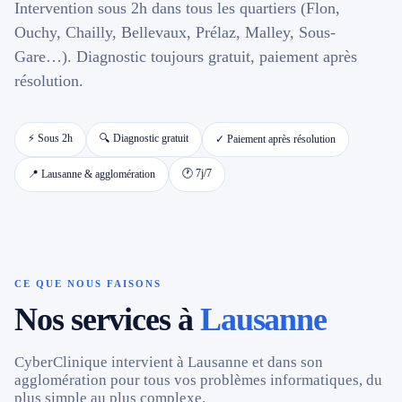
Intervention sous 2h dans tous les quartiers (Flon,
Ouchy, Chailly, Bellevaux, Prélaz, Malley, Sous-
📱 Réparation téléphone par marque
Gare…). Diagnostic toujours gratuit, paiement après
résolution.
📍 LOCALITÉS DESSERVIES
Région d'Yverdon
6
⚡ Sous 2h
🔍 Diagnostic gratuit
✓ Paiement après résolution
🕐 7j/7
📍 Lausanne & agglomération
Gros-de-Vaud
4
Broye
5
Jura & Plateau
4
CE QUE NOUS FAISONS
Nos services à
Lausanne
Hors zone
2
CyberClinique intervient à Lausanne et dans son
→ Toutes les zones d'intervention (21 villes)
agglomération pour tous vos problèmes informatiques, du
plus simple au plus complexe.