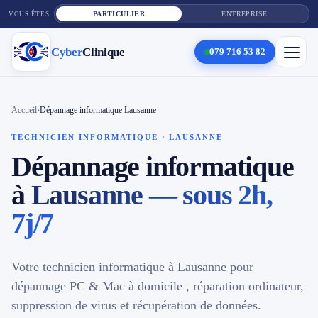
PARTICULIER
ENTREPRISE
VOUS ÊTES :
Cyber
Clinique
079 716 53 82
×
Cyber
Clinique
Accueil
›
Dépannage informatique Lausanne
TECHNICIEN INFORMATIQUE · LAUSANNE
Dépannage informatique
Services
à
Lausanne — sous 2h,
Réparation téléphone
7j/7
Tarifs
Blog
Votre technicien informatique à Lausanne pour
dépannage PC & Mac à domicile , réparation ordinateur,
Contact
suppression de virus et récupération de données.