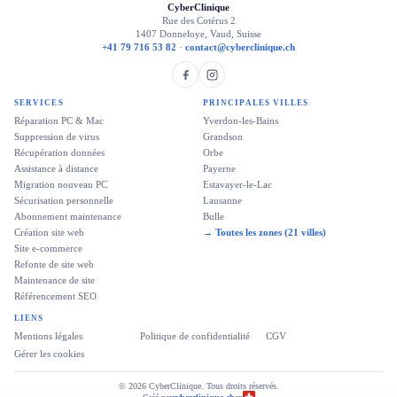
CyberClinique
Rue des Cotérus 2
1407 Donneloye, Vaud, Suisse
+41 79 716 53 82
·
contact@cyberclinique.ch
SERVICES
PRINCIPALES VILLES
Réparation PC & Mac
Yverdon-les-Bains
Suppression de virus
Grandson
Récupération données
Orbe
Assistance à distance
Payerne
Migration nouveau PC
Estavayer-le-Lac
Sécurisation personnelle
Lausanne
Abonnement maintenance
Bulle
Création site web
→ Toutes les zones (21 villes)
Site e-commerce
Refonte de site web
Maintenance de site
Référencement SEO
LIENS
Mentions légales
Politique de confidentialité
CGV
Gérer les cookies
© 2026 CyberClinique. Tous droits réservés.