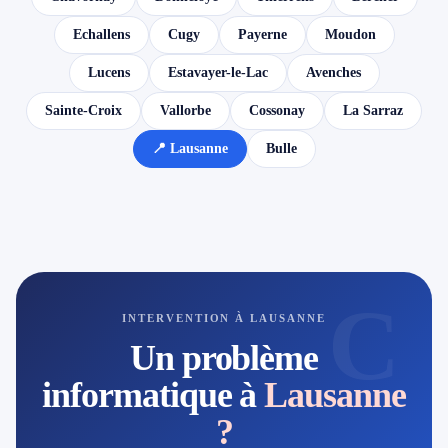
Echallens
Cugy
Payerne
Moudon
Lucens
Estavayer-le-Lac
Avenches
Sainte-Croix
Vallorbe
Cossonay
La Sarraz
📍 Lausanne
Bulle
C
INTERVENTION À LAUSANNE
Un problème
informatique à
Lausanne
?