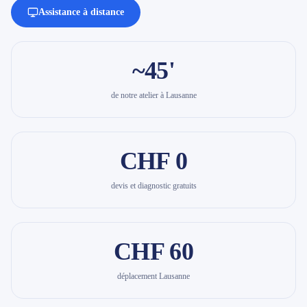
Assistance à distance
~45'
de notre atelier à Lausanne
CHF 0
devis et diagnostic gratuits
CHF 60
déplacement Lausanne