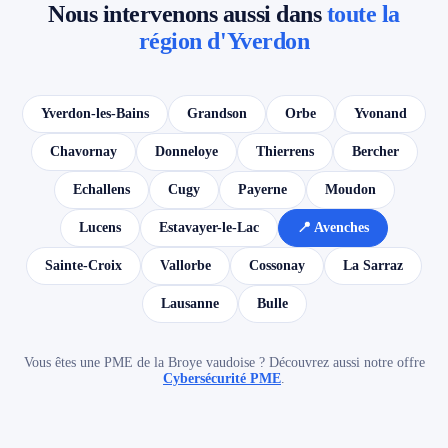
Nous intervenons aussi dans
toute la
région d'Yverdon
Yverdon-les-Bains
Grandson
Orbe
Yvonand
Chavornay
Donneloye
Thierrens
Bercher
Echallens
Cugy
Payerne
Moudon
Lucens
Estavayer-le-Lac
📍 Avenches
Sainte-Croix
Vallorbe
Cossonay
La Sarraz
Lausanne
Bulle
Vous êtes une PME de la Broye vaudoise ? Découvrez aussi notre offre
Cybersécurité PME
.