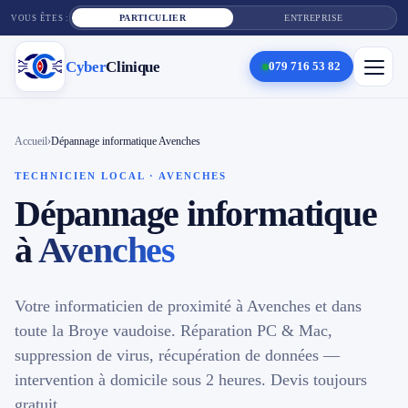
PARTICULIER
ENTREPRISE
VOUS ÊTES :
Cyber
Clinique
079 716 53 82
×
Cyber
Clinique
Accueil
›
Dépannage informatique Avenches
TECHNICIEN LOCAL · AVENCHES
Dépannage informatique
Services
à
Avenches
Réparation téléphone
Tarifs
Votre informaticien de proximité à Avenches et dans
toute la Broye vaudoise. Réparation PC & Mac,
Blog
suppression de virus, récupération de données —
Contact
intervention à domicile sous 2 heures. Devis toujours
gratuit.