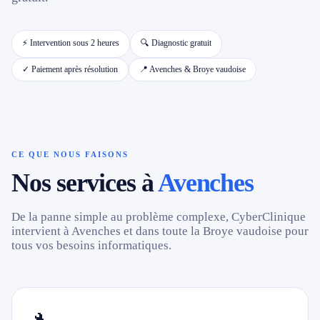
📱 Réparation téléphone par marque
⚡ Intervention sous 2 heures
🔍 Diagnostic gratuit
✓ Paiement après résolution
📍 Avenches & Broye vaudoise
📍 LOCALITÉS DESSERVIES
Région d'Yverdon
6
Gros-de-Vaud
4
CE QUE NOUS FAISONS
Nos services à
Avenches
Broye
5
De la panne simple au problème complexe, CyberClinique
Jura & Plateau
4
intervient à Avenches et dans toute la Broye vaudoise pour
tous vos besoins informatiques.
Hors zone
2
→ Toutes les zones d'intervention (21 villes)