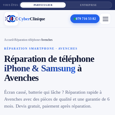
PARTICULIER
ENTREPRISE
VOUS ÊTES :
Cyber
Clinique
079 716 53 82
×
Cyber
Clinique
Accueil
›
Réparation téléphone
›
Avenches
RÉPARATION SMARTPHONE · AVENCHES
Réparation de téléphone
Services
iPhone & Samsung
à
Réparation téléphone
Avenches
Tarifs
Écran cassé, batterie qui lâche ? Réparation rapide à
Blog
Avenches avec des pièces de qualité et une garantie de 6
mois. Devis gratuit, paiement après réparation.
Contact