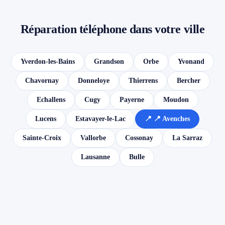
Réparation téléphone dans votre ville
Yverdon-les-Bains
Grandson
Orbe
Yvonand
Chavornay
Donneloye
Thierrens
Bercher
Echallens
Cugy
Payerne
Moudon
Lucens
Estavayer-le-Lac
📍 📍 Avenches
Sainte-Croix
Vallorbe
Cossonay
La Sarraz
Lausanne
Bulle