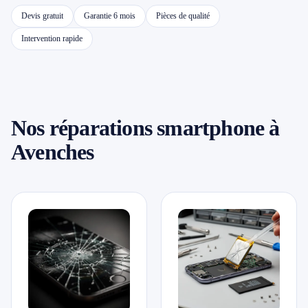
Devis gratuit
Garantie 6 mois
Pièces de qualité
📱 Réparation téléphone par marque
Intervention rapide
📍 LOCALITÉS DESSERVIES
Région d'Yverdon
6
Nos réparations smartphone à
Gros-de-Vaud
4
Avenches
Broye
5
Jura & Plateau
4
Hors zone
2
→ Toutes les zones d'intervention (21 villes)