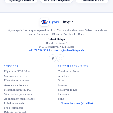
Dépannage à domicile
Réparation téléphone
Création de site web
Cyber
Clinique
Dépannage informatique, réparation PC & Mac et cybersécurité en Suisse romande —
basé à Donneloye, à 10 min d'Yverdon-les-Bains.
CyberClinique
Rue des Cotérus 2
1407 Donneloye, Vaud, Suisse
+41 79 716 53 82
·
contact@cyberclinique.ch
SERVICES
PRINCIPALES VILLES
Réparation PC & Mac
Yverdon-les-Bains
Suppression de virus
Grandson
Récupération données
Orbe
Assistance à distance
Payerne
Migration nouveau PC
Estavayer-le-Lac
Sécurisation personnelle
Lausanne
Abonnement maintenance
Bulle
Création site web
→ Toutes les zones (21 villes)
Site e-commerce
Refonte de site web