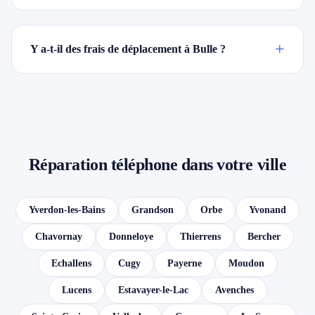
+
Y a-t-il des frais de déplacement à Bulle ?
Réparation téléphone dans votre ville
Yverdon-les-Bains
Grandson
Orbe
Yvonand
Chavornay
Donneloye
Thierrens
Bercher
Echallens
Cugy
Payerne
Moudon
Lucens
Estavayer-le-Lac
Avenches