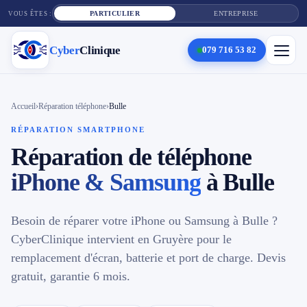
PARTICULIER
ENTREPRISE
VOUS ÊTES :
Cyber
Clinique
079 716 53 82
×
Cyber
Clinique
Accueil
›
Réparation téléphone
›
Bulle
RÉPARATION SMARTPHONE
Réparation de téléphone
Services
iPhone & Samsung
à Bulle
Réparation téléphone
Tarifs
Besoin de réparer votre iPhone ou Samsung à Bulle ?
CyberClinique intervient en Gruyère pour le
Blog
remplacement d'écran, batterie et port de charge. Devis
gratuit, garantie 6 mois.
Contact