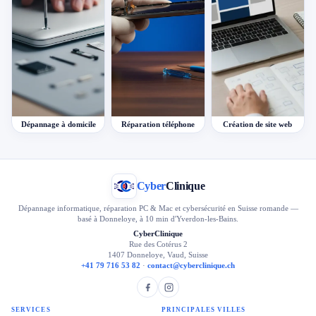
Dépannage à domicile
Réparation téléphone
Création de site web
Cyber
Clinique
Dépannage informatique, réparation PC & Mac et cybersécurité en Suisse romande —
basé à Donneloye, à 10 min d'Yverdon-les-Bains.
CyberClinique
Rue des Cotérus 2
1407 Donneloye, Vaud, Suisse
+41 79 716 53 82
·
contact@cyberclinique.ch
SERVICES
PRINCIPALES VILLES