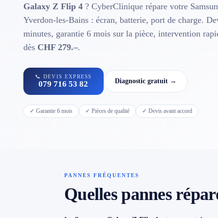
Contact
Galaxy Z Flip 4
? CyberClinique répare votre Samsun
Yverdon-les-Bains : écran, batterie, port de charge. De
minutes, garantie 6 mois sur la pièce, intervention rap
📱 Réparation téléphone par marque
dès
CHF 279.–
.
📍 LOCALITÉS DESSERVIES
📞 DEVIS EXPRESS
Diagnostic gratuit →
079 716 53 82
Région d'Yverdon
6
✓ Garantie 6 mois
✓ Pièces de qualité
✓ Devis avant accord
Gros-de-Vaud
4
Broye
5
Jura & Plateau
4
PANNES FRÉQUENTES
Quelles pannes répar
Hors zone
2