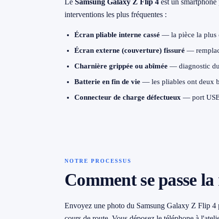
Le
Samsung Galaxy Z Flip 4
est un smartphone 
→ Toutes les zones d'intervention (21 villes)
interventions les plus fréquentes :
079 716 53 82
Écran pliable interne cassé
— la pièce la plus 
Écran externe (couverture) fissuré
— remplace
Charnière grippée ou abîmée
— diagnostic du
Batterie en fin de vie
— les pliables ont deux b
Connecteur de charge défectueux
— port USB-
NOTRE PROCESSUS
Comment se passe la 
Envoyez une photo du Samsung Galaxy Z Flip 4
cours de route. Vous déposez le téléphone à l'ate