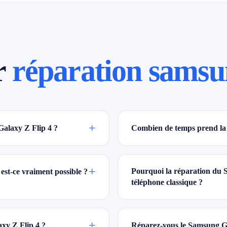
r
réparation samsun
+
Galaxy Z Flip 4 ?
Combien de temps prend la 
+
Pourquoi la réparation du S
est-ce vraiment possible ?
téléphone classique ?
+
xy Z Flip 4 ?
Réparez-vous le Samsung Ga