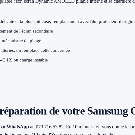
pliable : son écran Dynamic AMOLED pliable interne et sa charnière de
délicate et la plus coûteuse, remplacement avec film protecteur d'origin
ment de l'écran secondaire
 mécanisme de pliage
atteries, on remplace celle concernée
C HS ou charge instable
réparation de votre Samsung G
 par
WhatsApp
au 079 716 53 82. En 10 minutes, on vous donne le tarif
lier de Donneloye (10 min d'Yverdon) ou on passe à domicile.