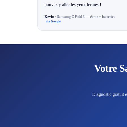
pouvez y aller les yeux fermés !
Kevin
· Samsung Z Fold 3 — écran + batteries
via Google
Votre S
Diagnostic gratuit 