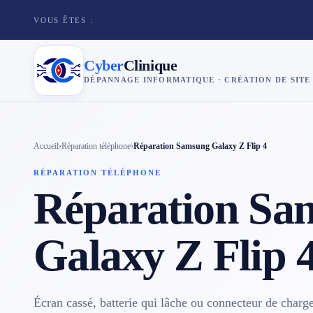
VOUS ÊTES :
Cyber
Clinique
DÉPANNAGE INFORMATIQUE · CRÉATION DE SITE
×
Cyber
Clinique
Accueil
›
Réparation téléphone
›
Réparation Samsung Galaxy Z Flip 4
RÉPARATION TÉLÉPHONE
Services
Réparation Sa
Réparation téléphone
Galaxy Z Flip 
Tarifs
Blog
Écran cassé, batterie qui lâche ou connecteur de char