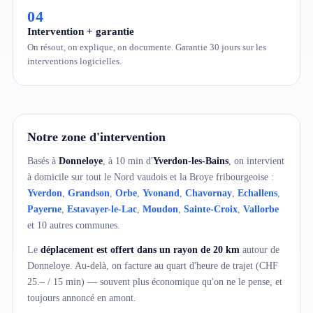
04
Intervention + garantie
On résout, on explique, on documente. Garantie 30 jours sur les
interventions logicielles.
Notre zone d'intervention
Basés à
Donneloye
, à 10 min d'
Yverdon-les-Bains
, on intervient
à domicile sur tout le Nord vaudois et la Broye fribourgeoise :
Yverdon
,
Grandson
,
Orbe
,
Yvonand
,
Chavornay
,
Echallens
,
Payerne
,
Estavayer-le-Lac
,
Moudon
,
Sainte-Croix
,
Vallorbe
et 10 autres communes.
Le
déplacement est offert dans un rayon de 20 km
autour de
Donneloye. Au-delà, on facture au quart d'heure de trajet (CHF
25.– / 15 min) — souvent plus économique qu'on ne le pense, et
toujours annoncé en amont.