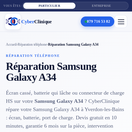
PARTICULIER
ENTREPRISE
VOUS ÊTES :
Cyber
Clinique
079 716 53 82
×
Cyber
Clinique
Accueil
›
Réparation téléphone
›
Réparation Samsung Galaxy A34
RÉPARATION TÉLÉPHONE
Réparation Samsung
Services
Galaxy A34
Réparation téléphone
Écran cassé, batterie qui lâche ou connecteur de charge
Tarifs
HS sur votre
Samsung Galaxy A34
? CyberClinique
Blog
répare votre Samsung Galaxy A34 à Yverdon-les-Bains
: écran, batterie, port de charge. Devis gratuit en 10
Contact
minutes, garantie 6 mois sur la pièce, intervention