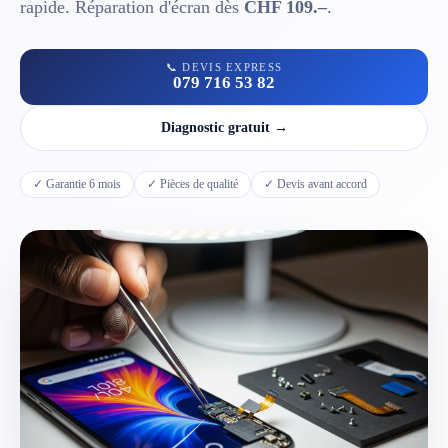
rapide. Réparation d'écran dès
CHF 109.–
.
📱 Réparation téléphone par marque
📞 DEVIS EXPRESS
079 716 53 82
📍 LOCALITÉS DESSERVIES
Diagnostic gratuit →
Région d'Yverdon
6
✓ Garantie 6 mois
✓ Pièces de qualité
✓ Devis avant accord
Gros-de-Vaud
4
Broye
5
Jura & Plateau
4
Hors zone
2
→ Toutes les zones d'intervention (21 villes)