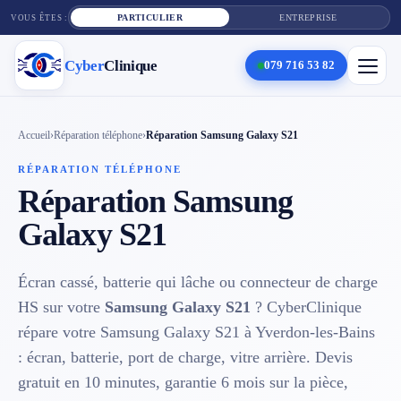
PARTICULIER
ENTREPRISE
VOUS ÊTES :
Cyber
Clinique
079 716 53 82
×
Cyber
Clinique
Accueil
›
Réparation téléphone
›
Réparation Samsung Galaxy S21
RÉPARATION TÉLÉPHONE
Réparation Samsung
Services
Galaxy S21
Réparation téléphone
Écran cassé, batterie qui lâche ou connecteur de charge
Tarifs
HS sur votre
Samsung Galaxy S21
? CyberClinique
Blog
répare votre Samsung Galaxy S21 à Yverdon-les-Bains
: écran, batterie, port de charge, vitre arrière. Devis
Contact
gratuit en 10 minutes, garantie 6 mois sur la pièce,