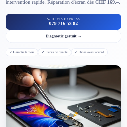
intervention rapide. Réparation d'écran dès
CHF 169.–
.
📱 Réparation téléphone par marque
📞 DEVIS EXPRESS
079 716 53 82
📍 LOCALITÉS DESSERVIES
Diagnostic gratuit →
Région d'Yverdon
6
✓ Garantie 6 mois
✓ Pièces de qualité
✓ Devis avant accord
Gros-de-Vaud
4
Broye
5
Jura & Plateau
4
Hors zone
2
→ Toutes les zones d'intervention (21 villes)