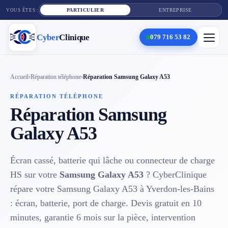
PARTICULIER
ENTREPRISE
VOUS ÊTES :
Cyber
Clinique
079 716 53 82
×
Cyber
Clinique
Accueil
›
Réparation téléphone
›
Réparation Samsung Galaxy A53
RÉPARATION TÉLÉPHONE
Réparation Samsung
Services
Galaxy A53
Réparation téléphone
Écran cassé, batterie qui lâche ou connecteur de charge
Tarifs
HS sur votre
Samsung Galaxy A53
? CyberClinique
Blog
répare votre Samsung Galaxy A53 à Yverdon-les-Bains
: écran, batterie, port de charge. Devis gratuit en 10
Contact
minutes, garantie 6 mois sur la pièce, intervention