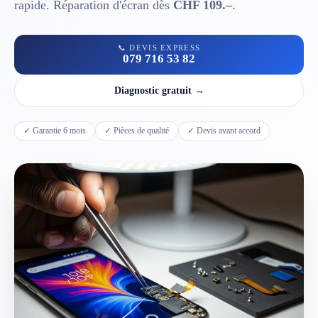
rapide. Réparation d'écran dès
CHF 109.–
.
📱 Réparation téléphone par marque
📞 DEVIS EXPRESS
079 716 53 82
📍 LOCALITÉS DESSERVIES
Diagnostic gratuit →
Région d'Yverdon
6
✓ Garantie 6 mois
✓ Pièces de qualité
✓ Devis avant accord
Gros-de-Vaud
4
Broye
5
Jura & Plateau
4
Hors zone
2
→ Toutes les zones d'intervention (21 villes)