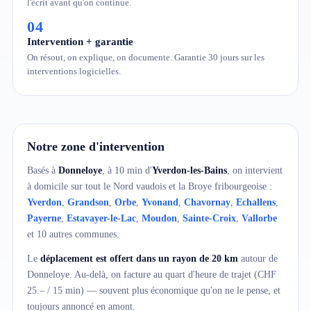
l'écrit avant qu'on continue.
04
Intervention + garantie
On résout, on explique, on documente. Garantie 30 jours sur les
interventions logicielles.
Notre zone d'intervention
Basés à
Donneloye
, à 10 min d'
Yverdon-les-Bains
, on intervient
à domicile sur tout le Nord vaudois et la Broye fribourgeoise :
Yverdon
,
Grandson
,
Orbe
,
Yvonand
,
Chavornay
,
Echallens
,
Payerne
,
Estavayer-le-Lac
,
Moudon
,
Sainte-Croix
,
Vallorbe
et 10 autres communes.
Le
déplacement est offert dans un rayon de 20 km
autour de
Donneloye. Au-delà, on facture au quart d'heure de trajet (CHF
25.– / 15 min) — souvent plus économique qu'on ne le pense, et
toujours annoncé en amont.