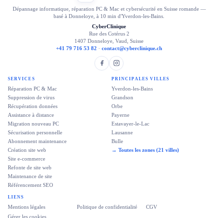
Dépannage informatique, réparation PC & Mac et cybersécurité en Suisse romande —
basé à Donneloye, à 10 min d'Yverdon-les-Bains.
CyberClinique
Rue des Cotérus 2
1407 Donneloye, Vaud, Suisse
+41 79 716 53 82
·
contact@cyberclinique.ch
SERVICES
PRINCIPALES VILLES
Réparation PC & Mac
Yverdon-les-Bains
Suppression de virus
Grandson
Récupération données
Orbe
Assistance à distance
Payerne
Migration nouveau PC
Estavayer-le-Lac
Sécurisation personnelle
Lausanne
Abonnement maintenance
Bulle
Création site web
→ Toutes les zones (21 villes)
Site e-commerce
Refonte de site web
Maintenance de site
Référencement SEO
LIENS
Mentions légales
Politique de confidentialité
CGV
Gérer les cookies