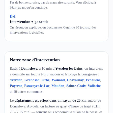
Pas de bonne surprise, pas de mauvaise surprise. Vous décidez à
l'écrit avant qu'on continue.
04
Intervention + garantie
On résout, on explique, on documente. Garantie 30 jours sur les
interventions logicielles.
Notre zone d'intervention
Basés à
Donneloye
, à 10 min d'
Yverdon-les-Bains
, on intervient
à domicile sur tout le Nord vaudois et la Broye fribourgeoise :
Yverdon
,
Grandson
,
Orbe
,
Yvonand
,
Chavornay
,
Echallens
,
Payerne
,
Estavayer-le-Lac
,
Moudon
,
Sainte-Croix
,
Vallorbe
et 10 autres communes.
Le
déplacement est offert dans un rayon de 20 km
autour de
Donneloye. Au-delà, on facture au quart d'heure de trajet (CHF
25.– / 15 min) — souvent plus économique qu'on ne le pense, et