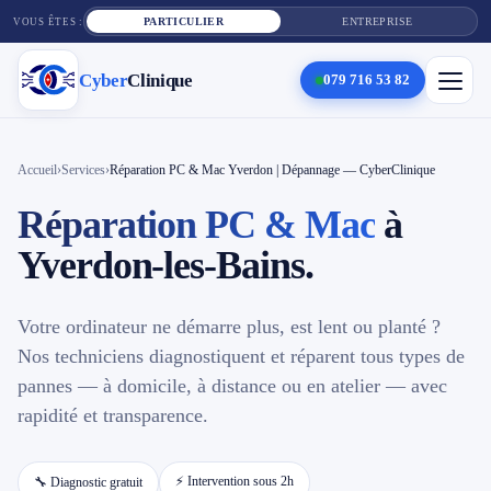
PARTICULIER
ENTREPRISE
VOUS ÊTES :
Cyber
Clinique
079 716 53 82
×
Cyber
Clinique
Accueil
›
Services
›
Réparation PC & Mac Yverdon | Dépannage — CyberClinique
Réparation PC & Mac
à
Services
Yverdon-les-Bains.
Réparation téléphone
Votre ordinateur ne démarre plus, est lent ou planté ?
Tarifs
Nos techniciens diagnostiquent et réparent tous types de
pannes — à domicile, à distance ou en atelier — avec
Blog
rapidité et transparence.
Contact
⚡ Intervention sous 2h
🔧 Diagnostic gratuit