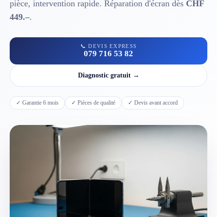
pièce, intervention rapide. Réparation d'écran dès
CHF
449.–
.
📱 Réparation téléphone par marque
📞 DEVIS EXPRESS
📍 LOCALITÉS DESSERVIES
079 716 53 82
Région d'Yverdon
6
Diagnostic gratuit →
Gros-de-Vaud
4
✓ Garantie 6 mois
✓ Pièces de qualité
✓ Devis avant accord
Broye
5
Jura & Plateau
4
Hors zone
2
→ Toutes les zones d'intervention (21 villes)