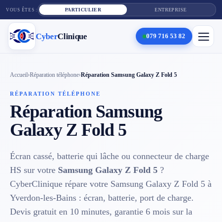
PARTICULIER
ENTREPRISE
VOUS ÊTES :
Cyber
Clinique
079 716 53 82
×
Cyber
Clinique
Accueil
›
Réparation téléphone
›
Réparation Samsung Galaxy Z Fold 5
RÉPARATION TÉLÉPHONE
Réparation Samsung
Services
Galaxy Z Fold 5
Réparation téléphone
Écran cassé, batterie qui lâche ou connecteur de charge
Tarifs
HS sur votre
Samsung Galaxy Z Fold 5
?
Blog
CyberClinique répare votre Samsung Galaxy Z Fold 5 à
Yverdon-les-Bains : écran, batterie, port de charge.
Contact
Devis gratuit en 10 minutes, garantie 6 mois sur la