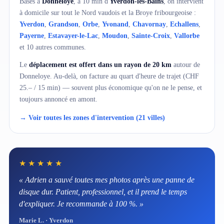
Basés à
Donneloye
, à 10 min d'
Yverdon-les-Bains
, on intervient
à domicile sur tout le Nord vaudois et la Broye fribourgeoise :
Yverdon
,
Grandson
,
Orbe
,
Yvonand
,
Chavornay
,
Echallens
,
Payerne
,
Estavayer-le-Lac
,
Moudon
,
Sainte-Croix
,
Vallorbe
et 10 autres communes.
Le
déplacement est offert dans un rayon de 20 km
autour de
Donneloye. Au-delà, on facture au quart d'heure de trajet (CHF
25.– / 15 min) — souvent plus économique qu'on ne le pense, et
toujours annoncé en amont.
→ Voir toutes les zones d'intervention (21 villes)
★★★★★
« Adrien a sauvé toutes mes photos après une panne de
disque dur. Patient, professionnel, et il prend le temps
d'expliquer. Je recommande à 100 %. »
Marie L. · Yverdon