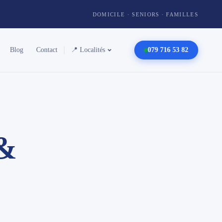
DOMICILE · SENIORS · FAMILLES
Blog
Contact
📍 Localités
079 716 53 82
 &