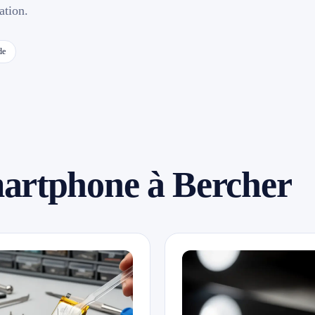
ation.
de
martphone à Bercher