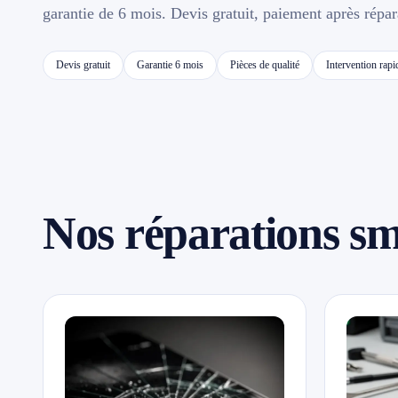
Contact
garantie de 6 mois. Devis gratuit, paiement après répar
Devis gratuit
Garantie 6 mois
Pièces de qualité
Intervention rapi
📱 Réparation téléphone par marque
📍 LOCALITÉS DESSERVIES
Région d'Yverdon
6
Gros-de-Vaud
Nos réparations s
4
Broye
5
Jura & Plateau
4
Hors zone
2