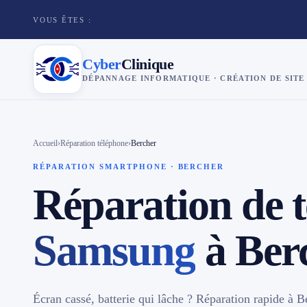
VOUS ÊTES :
Cyber
Clinique
DÉPANNAGE INFORMATIQUE · CRÉATION DE SITE
×
Cyber
Clinique
Accueil
›
Réparation téléphone
›
Bercher
RÉPARATION SMARTPHONE · BERCHER
Services
Réparation de 
Réparation téléphone
Samsung
à Ber
Tarifs
Blog
Écran cassé, batterie qui lâche ? Réparation rapide à B