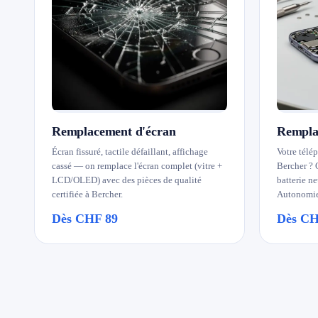
→ Toutes les zones d'intervention (21 villes)
079 716 53 82
Remplacement d'écran
Remplac
Écran fissuré, tactile défaillant, affichage
Votre télép
cassé — on remplace l'écran complet (vitre +
Bercher ? 
LCD/OLED) avec des pièces de qualité
batterie n
certifiée à Bercher.
Autonomie
Dès CHF 89
Dès CH