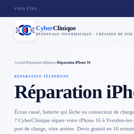
VOUS ÊTES :
Cyber
Clinique
DÉPANNAGE INFORMATIQUE · CRÉATION DE SITE
×
Cyber
Clinique
Accueil
›
Réparation téléphone
›
Réparation iPhone 16
RÉPARATION TÉLÉPHONE
Services
Réparation iPh
Réparation téléphone
Tarifs
Écran cassé, batterie qui lâche ou connecteur de char
? CyberClinique répare votre iPhone 16 à Yverdon-les-B
Blog
port de charge, vitre arrière. Devis gratuit en 10 minut