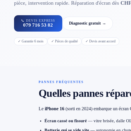
Contact
pièce, intervention rapide. Réparation d'écran dès
CHF
📞 DEVIS EXPRESS
Diagnostic gratuit →
079 716 53 82
📱 Réparation téléphone par marque
✓ Garantie 6 mois
✓ Pièces de qualité
✓ Devis avant accord
📍 LOCALITÉS DESSERVIES
Région d'Yverdon
6
Gros-de-Vaud
4
PANNES FRÉQUENTES
Broye
5
Quelles pannes réparo
Jura & Plateau
4
Le
iPhone 16
(sorti en 2024) embarque un écran O
Hors zone
2
Écran cassé ou fissuré
— vitre brisée, dalle OL
Batterie qui se vide vite
— autonomie en chute,