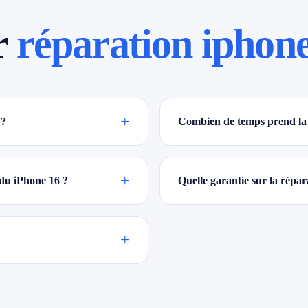
r
réparation iphon
+
 ?
Combien de temps prend la 
+
 du iPhone 16 ?
Quelle garantie sur la répa
+