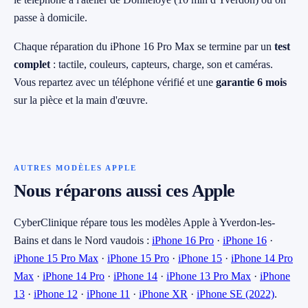
passe à domicile.
Chaque réparation du iPhone 16 Pro Max se termine par un
test
complet
: tactile, couleurs, capteurs, charge, son et caméras.
Vous repartez avec un téléphone vérifié et une
garantie 6 mois
sur la pièce et la main d'œuvre.
AUTRES MODÈLES APPLE
Nous réparons aussi ces Apple
CyberClinique répare tous les modèles Apple à Yverdon-les-
Bains et dans le Nord vaudois :
iPhone 16 Pro
·
iPhone 16
·
iPhone 15 Pro Max
·
iPhone 15 Pro
·
iPhone 15
·
iPhone 14 Pro
Max
·
iPhone 14 Pro
·
iPhone 14
·
iPhone 13 Pro Max
·
iPhone
13
·
iPhone 12
·
iPhone 11
·
iPhone XR
·
iPhone SE (2022)
.