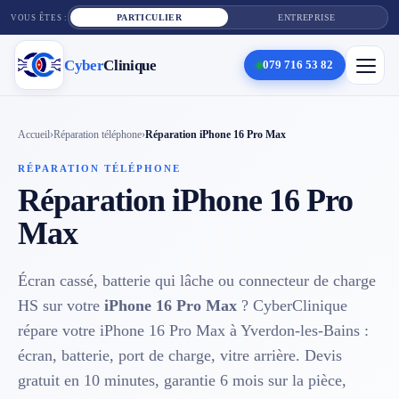
PARTICULIER
ENTREPRISE
VOUS ÊTES :
Cyber
Clinique
079 716 53 82
×
Cyber
Clinique
Accueil
›
Réparation téléphone
›
Réparation iPhone 16 Pro Max
RÉPARATION TÉLÉPHONE
Réparation iPhone 16 Pro
Services
Max
Réparation téléphone
Écran cassé, batterie qui lâche ou connecteur de charge
Tarifs
HS sur votre
iPhone 16 Pro Max
? CyberClinique
Blog
répare votre iPhone 16 Pro Max à Yverdon-les-Bains :
écran, batterie, port de charge, vitre arrière. Devis
Contact
gratuit en 10 minutes, garantie 6 mois sur la pièce,