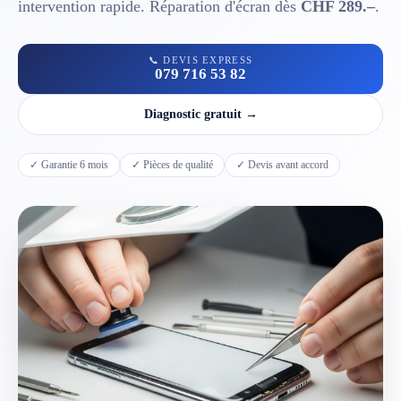
intervention rapide. Réparation d'écran dès
CHF 289.–
.
📱 Réparation téléphone par marque
📞 DEVIS EXPRESS
079 716 53 82
📍 LOCALITÉS DESSERVIES
Diagnostic gratuit →
Région d'Yverdon
6
✓ Garantie 6 mois
✓ Pièces de qualité
✓ Devis avant accord
Gros-de-Vaud
4
Broye
5
Jura & Plateau
4
Hors zone
2
→ Toutes les zones d'intervention (21 villes)