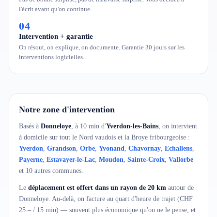
l'écrit avant qu'on continue.
04
Intervention + garantie
On résout, on explique, on documente. Garantie 30 jours sur les
interventions logicielles.
Notre zone d'intervention
Basés à
Donneloye
, à 10 min d'
Yverdon-les-Bains
, on intervient
à domicile sur tout le Nord vaudois et la Broye fribourgeoise :
Yverdon
,
Grandson
,
Orbe
,
Yvonand
,
Chavornay
,
Echallens
,
Payerne
,
Estavayer-le-Lac
,
Moudon
,
Sainte-Croix
,
Vallorbe
et 10 autres communes.
Le
déplacement est offert dans un rayon de 20 km
autour de
Donneloye. Au-delà, on facture au quart d'heure de trajet (CHF
25.– / 15 min) — souvent plus économique qu'on ne le pense, et