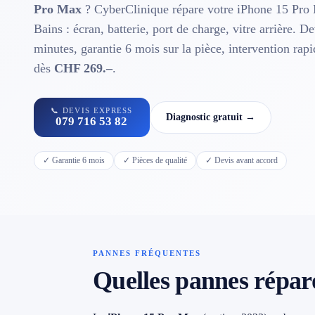
Contact
Pro Max
? CyberClinique répare votre iPhone 15 Pro
Bains : écran, batterie, port de charge, vitre arrière. De
minutes, garantie 6 mois sur la pièce, intervention rap
📱 Réparation téléphone par marque
dès
CHF 269.–
.
📍 LOCALITÉS DESSERVIES
📞 DEVIS EXPRESS
Diagnostic gratuit →
079 716 53 82
Région d'Yverdon
6
✓ Garantie 6 mois
✓ Pièces de qualité
✓ Devis avant accord
Gros-de-Vaud
4
Broye
5
Jura & Plateau
4
PANNES FRÉQUENTES
Quelles pannes répar
Hors zone
2