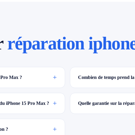
r
réparation iphon
+
5 Pro Max ?
Combien de temps prend la
+
n du iPhone 15 Pro Max ?
Quelle garantie sur la rép
+
on ?