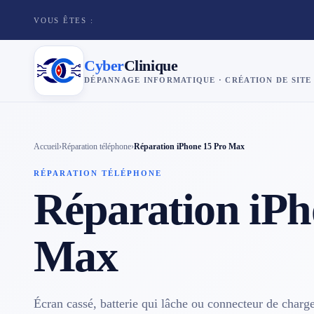
VOUS ÊTES :
Cyber
Clinique
DÉPANNAGE INFORMATIQUE · CRÉATION DE SITE
×
Cyber
Clinique
Accueil
›
Réparation téléphone
›
Réparation iPhone 15 Pro Max
RÉPARATION TÉLÉPHONE
Services
Réparation iPh
Réparation téléphone
Max
Tarifs
Blog
Écran cassé, batterie qui lâche ou connecteur de char