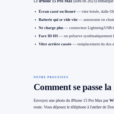
Le
iPhone 15 Pro Max
(sorti en 2023) embarque 
→ Toutes les zones d'intervention (21 villes)
Écran cassé ou fissuré
— vitre brisée, dalle OL
079 716 53 82
Batterie qui se vide vite
— autonomie en chute,
Ne charge plus
— connecteur Lightning/USB-C
Face ID HS
— on préserve systématiquement le
Vitre arrière cassée
— remplacement du dos en 
NOTRE PROCESSUS
Comment se passe la 
Envoyez une photo du iPhone 15 Pro Max par
W
route. Vous déposez le téléphone à l'atelier de D