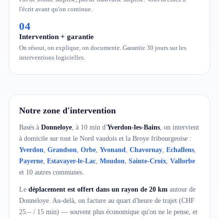
l'écrit avant qu'on continue.
04
Intervention + garantie
On résout, on explique, on documente. Garantie 30 jours sur les
interventions logicielles.
Notre zone d'intervention
Basés à
Donneloye
, à 10 min d'
Yverdon-les-Bains
, on intervient
à domicile sur tout le Nord vaudois et la Broye fribourgeoise :
Yverdon
,
Grandson
,
Orbe
,
Yvonand
,
Chavornay
,
Echallens
,
Payerne
,
Estavayer-le-Lac
,
Moudon
,
Sainte-Croix
,
Vallorbe
et 10 autres communes.
Le
déplacement est offert dans un rayon de 20 km
autour de
Donneloye. Au-delà, on facture au quart d'heure de trajet (CHF
25.– / 15 min) — souvent plus économique qu'on ne le pense, et