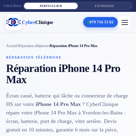
PARTICULIER
ENTREPRISE
VOUS ÊTES :
Cyber
Clinique
079 716 53 82
×
Cyber
Clinique
Accueil
›
Réparation téléphone
›
Réparation iPhone 14 Pro Max
RÉPARATION TÉLÉPHONE
Réparation iPhone 14 Pro
Services
Max
Réparation téléphone
Écran cassé, batterie qui lâche ou connecteur de charge
Tarifs
HS sur votre
iPhone 14 Pro Max
? CyberClinique
Blog
répare votre iPhone 14 Pro Max à Yverdon-les-Bains :
écran, batterie, port de charge, vitre arrière. Devis
Contact
gratuit en 10 minutes, garantie 6 mois sur la pièce,