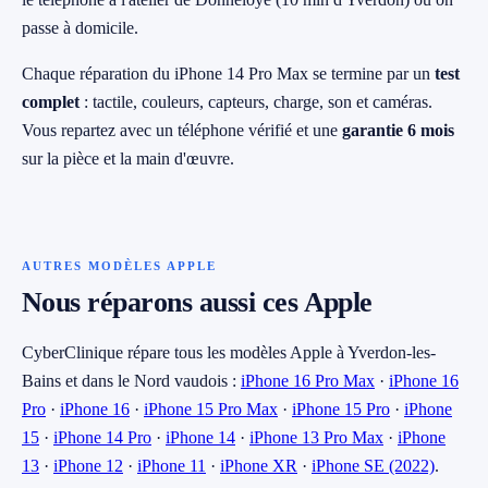
passe à domicile.
Chaque réparation du iPhone 14 Pro Max se termine par un
test
complet
: tactile, couleurs, capteurs, charge, son et caméras.
Vous repartez avec un téléphone vérifié et une
garantie 6 mois
sur la pièce et la main d'œuvre.
AUTRES MODÈLES APPLE
Nous réparons aussi ces Apple
CyberClinique répare tous les modèles Apple à Yverdon-les-
Bains et dans le Nord vaudois :
iPhone 16 Pro Max
·
iPhone 16
Pro
·
iPhone 16
·
iPhone 15 Pro Max
·
iPhone 15 Pro
·
iPhone
15
·
iPhone 14 Pro
·
iPhone 14
·
iPhone 13 Pro Max
·
iPhone
13
·
iPhone 12
·
iPhone 11
·
iPhone XR
·
iPhone SE (2022)
.