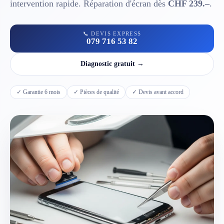
intervention rapide. Réparation d'écran dès
CHF 239.–
.
📱 Réparation téléphone par marque
📞 DEVIS EXPRESS
079 716 53 82
📍 LOCALITÉS DESSERVIES
Diagnostic gratuit →
Région d'Yverdon
6
✓ Garantie 6 mois
✓ Pièces de qualité
✓ Devis avant accord
Gros-de-Vaud
4
Broye
5
Jura & Plateau
4
Hors zone
2
→ Toutes les zones d'intervention (21 villes)