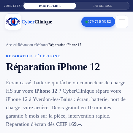
PARTICULIER
ENTREPRISE
VOUS ÊTES :
Cyber
Clinique
079 716 53 82
×
Cyber
Clinique
Accueil
›
Réparation téléphone
›
Réparation iPhone 12
RÉPARATION TÉLÉPHONE
Réparation iPhone 12
Services
Réparation téléphone
Écran cassé, batterie qui lâche ou connecteur de charge
HS sur votre
iPhone 12
? CyberClinique répare votre
Tarifs
iPhone 12 à Yverdon-les-Bains : écran, batterie, port de
charge, vitre arrière. Devis gratuit en 10 minutes,
Blog
garantie 6 mois sur la pièce, intervention rapide.
Contact
Réparation d'écran dès
CHF 169.–
.