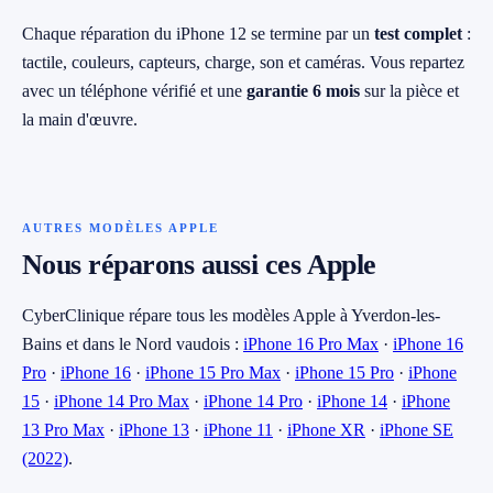
Chaque réparation du iPhone 12 se termine par un
test complet
:
tactile, couleurs, capteurs, charge, son et caméras. Vous repartez
avec un téléphone vérifié et une
garantie 6 mois
sur la pièce et
la main d'œuvre.
AUTRES MODÈLES APPLE
Nous réparons aussi ces Apple
CyberClinique répare tous les modèles Apple à Yverdon-les-
Bains et dans le Nord vaudois :
iPhone 16 Pro Max
·
iPhone 16
Pro
·
iPhone 16
·
iPhone 15 Pro Max
·
iPhone 15 Pro
·
iPhone
15
·
iPhone 14 Pro Max
·
iPhone 14 Pro
·
iPhone 14
·
iPhone
13 Pro Max
·
iPhone 13
·
iPhone 11
·
iPhone XR
·
iPhone SE
(2022)
.