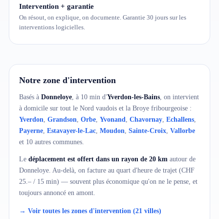
Intervention + garantie
On résout, on explique, on documente. Garantie 30 jours sur les
interventions logicielles.
Notre zone d'intervention
Basés à
Donneloye
, à 10 min d'
Yverdon-les-Bains
, on intervient
à domicile sur tout le Nord vaudois et la Broye fribourgeoise :
Yverdon
,
Grandson
,
Orbe
,
Yvonand
,
Chavornay
,
Echallens
,
Payerne
,
Estavayer-le-Lac
,
Moudon
,
Sainte-Croix
,
Vallorbe
et 10 autres communes.
Le
déplacement est offert dans un rayon de 20 km
autour de
Donneloye. Au-delà, on facture au quart d'heure de trajet (CHF
25.– / 15 min) — souvent plus économique qu'on ne le pense, et
toujours annoncé en amont.
→ Voir toutes les zones d'intervention (21 villes)