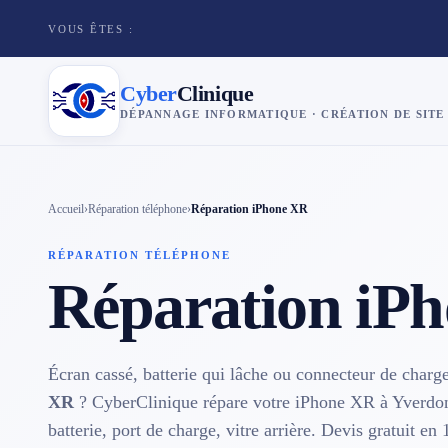
VOUS ÊTES :
Cyber
Clinique
DÉPANNAGE INFORMATIQUE · CRÉATION DE SITE
×
Cyber
Clinique
Accueil
›
Réparation téléphone
›
Réparation iPhone XR
RÉPARATION TÉLÉPHONE
Services
Réparation iP
Réparation téléphone
Tarifs
Écran cassé, batterie qui lâche ou connecteur de char
XR
? CyberClinique répare votre iPhone XR à Yverdon-
Blog
batterie, port de charge, vitre arrière. Devis gratuit en