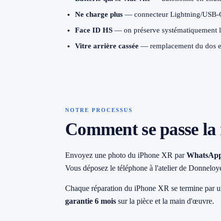
→ Toutes les zones d'intervention (21 villes)
Ne charge plus
— connecteur Lightning/USB-C
Face ID HS
— on préserve systématiquement le
079 716 53 82
Vitre arrière cassée
— remplacement du dos en 
NOTRE PROCESSUS
Comment se passe la 
Envoyez une photo du iPhone XR par
WhatsAp
Vous déposez le téléphone à l'atelier de Donneloy
Chaque réparation du iPhone XR se termine par 
garantie 6 mois
sur la pièce et la main d'œuvre.