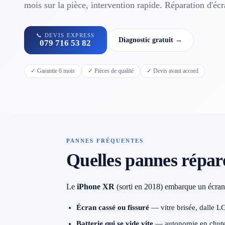
Contact
mois sur la pièce, intervention rapide. Réparation d'éc
📞 DEVIS EXPRESS
Diagnostic gratuit →
079 716 53 82
📱 Réparation téléphone par marque
✓ Garantie 6 mois
✓ Pièces de qualité
✓ Devis avant accord
📍 LOCALITÉS DESSERVIES
Région d'Yverdon
6
Gros-de-Vaud
4
PANNES FRÉQUENTES
Broye
5
Quelles pannes répar
Jura & Plateau
4
Le
iPhone XR
(sorti en 2018) embarque un écran 
Hors zone
2
Écran cassé ou fissuré
— vitre brisée, dalle LC
Batterie qui se vide vite
— autonomie en chute,