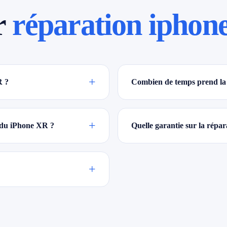
r
réparation iphone
+
R ?
Combien de temps prend la
+
n du iPhone XR ?
Quelle garantie sur la rép
+