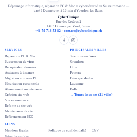
Dépannage informatique, réparation PC & Mac et cybersécurité en Suisse romande —
basé à Donneloye, à 10 min d'Yverdon-les-Bains.
CyberClinique
Rue des Cotérus 2
1407 Donneloye, Vaud, Suisse
+41 79 716 53 82
·
contact@cyberclinique.ch
SERVICES
PRINCIPALES VILLES
Réparation PC & Mac
Yverdon-les-Bains
Suppression de virus
Grandson
Récupération données
Orbe
Assistance à distance
Payerne
Migration nouveau PC
Estavayer-le-Lac
Sécurisation personnelle
Lausanne
Abonnement maintenance
Bulle
Création site web
→ Toutes les zones (21 villes)
Site e-commerce
Refonte de site web
Maintenance de site
Référencement SEO
LIENS
Mentions légales
Politique de confidentialité
CGV
Gérer les cookies