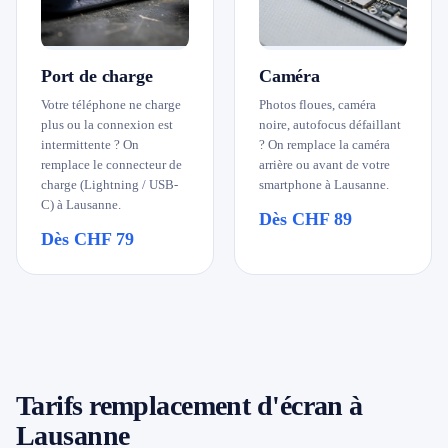
Port de charge
Caméra
Votre téléphone ne charge
Photos floues, caméra
plus ou la connexion est
noire, autofocus défaillant
intermittente ? On
? On remplace la caméra
remplace le connecteur de
arrière ou avant de votre
charge (Lightning / USB-
smartphone à Lausanne.
C) à Lausanne.
Dès CHF 89
Dès CHF 79
Tarifs remplacement d'écran à
Lausanne