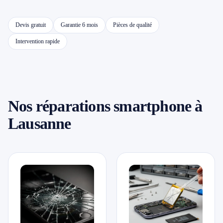
📱 Réparation téléphone par marque
Devis gratuit
Garantie 6 mois
Pièces de qualité
Intervention rapide
📍 LOCALITÉS DESSERVIES
Région d'Yverdon
6
Gros-de-Vaud
Nos réparations smartphone à
4
Lausanne
Broye
5
Jura & Plateau
4
Hors zone
2
→ Toutes les zones d'intervention (21 villes)