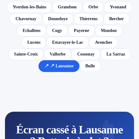
Yverdon-les-Bains
Grandson
Orbe
Yvonand
Chavornay
Donneloye
Thierrens
Bercher
Echallens
Cugy
Payerne
Moudon
Lucens
Estavayer-le-Lac
Avenches
Sainte-Croix
Vallorbe
Cossonay
La Sarraz
📍 📍 Lausanne
Bulle
📱
Écran cassé à Lausanne