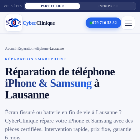
PARTICULIER
ENTREPRISE
VOUS ÊTES :
Cyber
Clinique
079 716 53 82
×
Cyber
Clinique
Accueil
›
Réparation téléphone
›
Lausanne
RÉPARATION SMARTPHONE
Réparation de téléphone
Services
iPhone & Samsung
à
Réparation téléphone
Lausanne
Tarifs
Écran fissuré ou batterie en fin de vie à Lausanne ?
Blog
CyberClinique répare votre iPhone et Samsung avec des
pièces certifiées. Intervention rapide, prix fixe, garantie
Contact
6 mois.