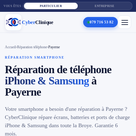
PARTICULIER
ENTREPRISE
VOUS ÊTES :
Cyber
Clinique
079 716 53 82
×
Cyber
Clinique
Accueil
›
Réparation téléphone
›
Payerne
RÉPARATION SMARTPHONE
Réparation de téléphone
Services
iPhone & Samsung
à
Réparation téléphone
Payerne
Tarifs
Votre smartphone a besoin d'une réparation à Payerne ?
Blog
CyberClinique répare écrans, batteries et ports de charge
iPhone & Samsung dans toute la Broye. Garantie 6
Contact
mois.