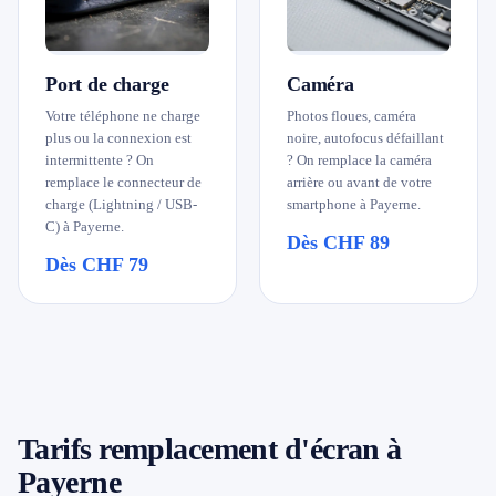
Port de charge
Caméra
Votre téléphone ne charge
Photos floues, caméra
plus ou la connexion est
noire, autofocus défaillant
intermittente ? On
? On remplace la caméra
remplace le connecteur de
arrière ou avant de votre
charge (Lightning / USB-
smartphone à Payerne.
C) à Payerne.
Dès CHF 89
Dès CHF 79
Tarifs remplacement d'écran à
Payerne