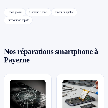
📱 Réparation téléphone par marque
Devis gratuit
Garantie 6 mois
Pièces de qualité
Intervention rapide
📍 LOCALITÉS DESSERVIES
Région d'Yverdon
6
Gros-de-Vaud
Nos réparations smartphone à
4
Payerne
Broye
5
Jura & Plateau
4
Hors zone
2
→ Toutes les zones d'intervention (21 villes)