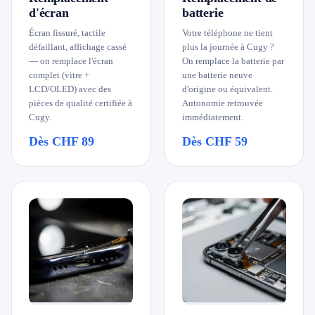
d'écran
batterie
079 716 53 82
Écran fissuré, tactile
Votre téléphone ne tient
défaillant, affichage cassé
plus la journée à Cugy ?
— on remplace l'écran
On remplace la batterie par
complet (vitre +
une batterie neuve
LCD/OLED) avec des
d'origine ou équivalent.
pièces de qualité certifiée à
Autonomie retrouvée
Cugy.
immédiatement.
Dès CHF 89
Dès CHF 59