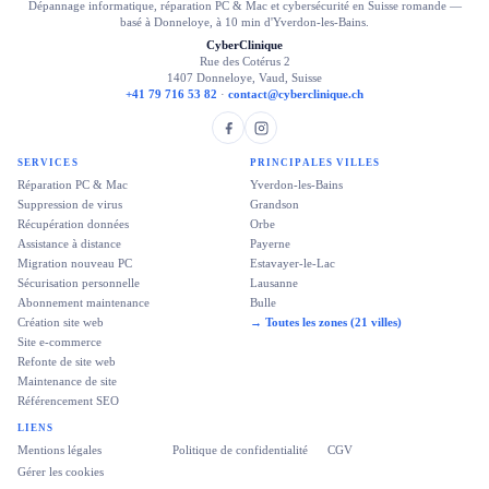
Dépannage informatique, réparation PC & Mac et cybersécurité en Suisse romande —
basé à Donneloye, à 10 min d'Yverdon-les-Bains.
CyberClinique
Rue des Cotérus 2
1407 Donneloye, Vaud, Suisse
+41 79 716 53 82
·
contact@cyberclinique.ch
SERVICES
PRINCIPALES VILLES
Réparation PC & Mac
Yverdon-les-Bains
Suppression de virus
Grandson
Récupération données
Orbe
Assistance à distance
Payerne
Migration nouveau PC
Estavayer-le-Lac
Sécurisation personnelle
Lausanne
Abonnement maintenance
Bulle
Création site web
→ Toutes les zones (21 villes)
Site e-commerce
Refonte de site web
Maintenance de site
Référencement SEO
LIENS
Mentions légales
Politique de confidentialité
CGV
Gérer les cookies