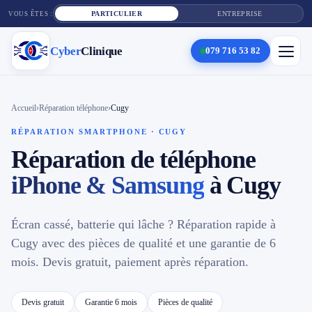
PARTICULIER
ENTREPRISE
VOUS ÊTES :
Cyber
Clinique
079 716 53 82
×
Cyber
Clinique
Accueil
›
Réparation téléphone
›
Cugy
RÉPARATION SMARTPHONE · CUGY
Réparation de téléphone
Services
iPhone & Samsung
à Cugy
Réparation téléphone
Tarifs
Écran cassé, batterie qui lâche ? Réparation rapide à
Cugy avec des pièces de qualité et une garantie de 6
Blog
mois. Devis gratuit, paiement après réparation.
Contact
Devis gratuit
Garantie 6 mois
Pièces de qualité