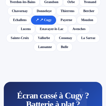
Yverdon-les-Bains
Grandson
Orbe
Yvonand
Chavornay
Donneloye
Thierrens
Bercher
Echallens
📍 📍 Cugy
Payerne
Moudon
Lucens
Estavayer-le-Lac
Avenches
Sainte-Croix
Vallorbe
Cossonay
La Sarraz
Lausanne
Bulle
📱
Écran cassé à Cugy ?
Batterie à plat ?