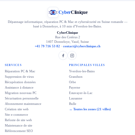
Cyber
Clinique
Dépannage informatique, réparation PC & Mac et cybersécurité en Suisse romande —
basé à Donneloye, à 10 min d'Yverdon-les-Bains.
CyberClinique
Rue des Cotérus 2
1407 Donneloye, Vaud, Suisse
+41 79 716 53 82
·
contact@cyberclinique.ch
SERVICES
PRINCIPALES VILLES
Réparation PC & Mac
Yverdon-les-Bains
Suppression de virus
Grandson
Récupération données
Orbe
Assistance à distance
Payerne
Migration nouveau PC
Estavayer-le-Lac
Sécurisation personnelle
Lausanne
Abonnement maintenance
Bulle
Création site web
→ Toutes les zones (21 villes)
Site e-commerce
Refonte de site web
Maintenance de site
Référencement SEO