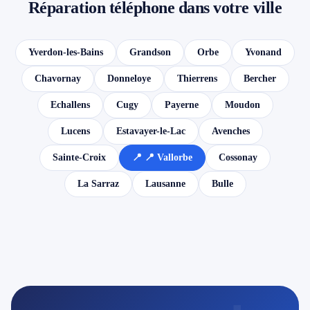
Réparation téléphone dans votre ville
Yverdon-les-Bains
Grandson
Orbe
Yvonand
Chavornay
Donneloye
Thierrens
Bercher
Echallens
Cugy
Payerne
Moudon
Lucens
Estavayer-le-Lac
Avenches
Sainte-Croix
📍 📍 Vallorbe
Cossonay
La Sarraz
Lausanne
Bulle