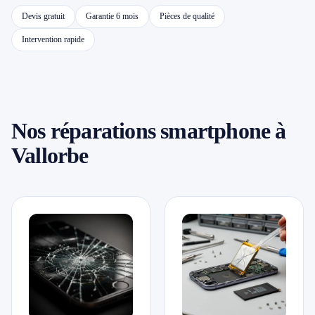
Devis gratuit
Garantie 6 mois
Pièces de qualité
📱 Réparation téléphone par marque
Intervention rapide
📍 LOCALITÉS DESSERVIES
Région d'Yverdon
6
Nos réparations smartphone à
Gros-de-Vaud
4
Vallorbe
Broye
5
Jura & Plateau
4
Hors zone
2
→ Toutes les zones d'intervention (21 villes)