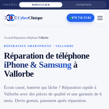
PARTICULIER
ENTREPRISE
VOUS ÊTES :
Cyber
Clinique
079 716 53 82
×
Cyber
Clinique
Accueil
›
Réparation téléphone
›
Vallorbe
RÉPARATION SMARTPHONE · VALLORBE
Réparation de téléphone
Services
iPhone & Samsung
à
Réparation téléphone
Vallorbe
Tarifs
Écran cassé, batterie qui lâche ? Réparation rapide à
Blog
Vallorbe avec des pièces de qualité et une garantie de 6
mois. Devis gratuit, paiement après réparation.
Contact