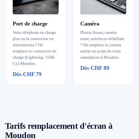
Port de charge
Caméra
Votre téléphone ne charge
Photos floues, caméra
plus ou la connexion est
noire, autofocus défaillant
intermittente ? On
? On remplace la caméra
remplace le connecteur de
arrière ou avant de votre
charge (Lightning / USB-
smartphone à Moudon.
C) à Moudon.
Dès CHF 89
Dès CHF 79
Tarifs remplacement d'écran à
Moudon