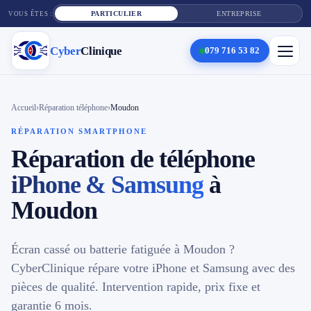
PARTICULIER
ENTREPRISE
VOUS ÊTES :
Cyber
Clinique
079 716 53 82
×
Cyber
Clinique
Accueil
›
Réparation téléphone
›
Moudon
RÉPARATION SMARTPHONE
Réparation de téléphone
Services
iPhone & Samsung
à
Réparation téléphone
Moudon
Tarifs
Écran cassé ou batterie fatiguée à Moudon ?
Blog
CyberClinique répare votre iPhone et Samsung avec des
pièces de qualité. Intervention rapide, prix fixe et
Contact
garantie 6 mois.