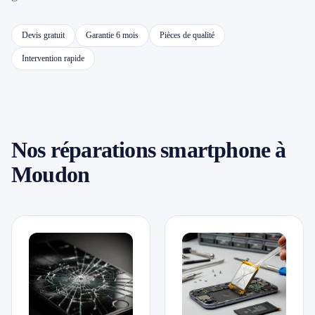
📱 Réparation téléphone par marque
Devis gratuit
Garantie 6 mois
Pièces de qualité
Intervention rapide
📍 LOCALITÉS DESSERVIES
Région d'Yverdon
6
Gros-de-Vaud
Nos réparations smartphone à
4
Moudon
Broye
5
Jura & Plateau
4
Hors zone
2
→ Toutes les zones d'intervention (21 villes)