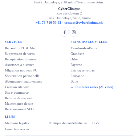
basé à Donneloye, à 10 min d'Yverdon-les-Bains.
CyberClinique
Rue des Cotérus 2
1407 Donneloye, Vaud, Suisse
+41 79 716 53 82
·
contact@cyberclinique.ch
SERVICES
PRINCIPALES VILLES
Réparation PC & Mac
Yverdon-les-Bains
Suppression de virus
Grandson
Récupération données
Orbe
Assistance à distance
Payerne
Migration nouveau PC
Estavayer-le-Lac
Sécurisation personnelle
Lausanne
Abonnement maintenance
Bulle
Création site web
→ Toutes les zones (21 villes)
Site e-commerce
Refonte de site web
Maintenance de site
Référencement SEO
LIENS
Mentions légales
Politique de confidentialité
CGV
Gérer les cookies