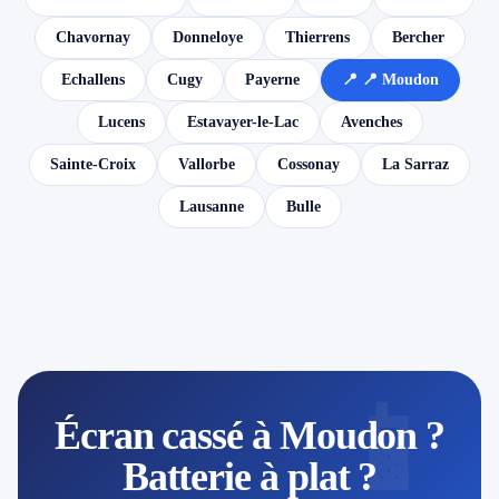
Chavornay
Donneloye
Thierrens
Bercher
Echallens
Cugy
Payerne
📍 📍 Moudon
Lucens
Estavayer-le-Lac
Avenches
Sainte-Croix
Vallorbe
Cossonay
La Sarraz
Lausanne
Bulle
📱
Écran cassé à Moudon ?
Batterie à plat ?