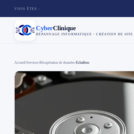
VOUS ÊTES :
Cyber
Clinique
DÉPANNAGE INFORMATIQUE · CRÉATION DE SITE
×
Cyber
Clinique
Accueil
›
Services
›
Récupération de données
›
Echallens
Services
Réparation téléphone
Tarifs
Blog