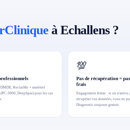
rClinique
à Echallens ?
💯
professionnels
Pas de récupération = pas
frais
 DMDE, ReclaiMe + matériel
é (PC-3000, DeepSpar) pour les cas
Engagement ferme : si on n'arrive 
s.
récupérer vos données, vous ne pa
Diagnostic toujours gratuit.