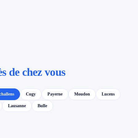
ès de chez vous
challens
Cugy
Payerne
Moudon
Lucens
Lausanne
Bulle