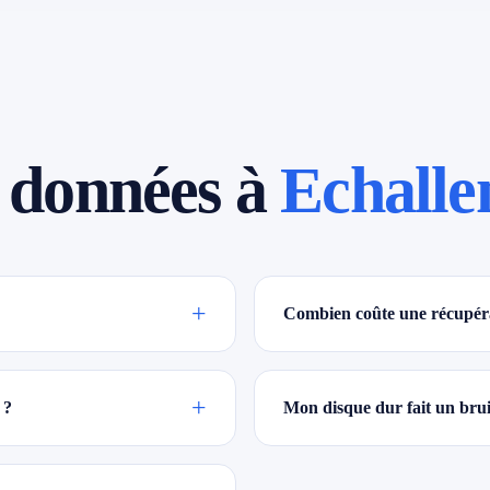
 données à
Echalle
+
Combien coûte une récupéra
+
 ?
Mon disque dur fait un bruit