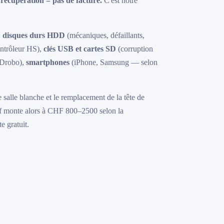
 récupération = pas de facture.
C'est notre
:
disques durs HDD
(mécaniques, défaillants,
ontrôleur HS),
clés USB et cartes SD
(corruption
Drobo),
smartphones
(iPhone, Samsung — selon
 salle blanche et le remplacement de la tête de
arif monte alors à CHF 800–2500 selon la
e gratuit.