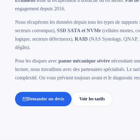
Echallens
tente la récupération à domicile ou en atelier.
Pas de
engagement depuis 2016.
Nous récupérons les données depuis tous les types de supports 
secteurs corrompus),
SSD SATA et NVMe
(cellules mortes, c
logique, secteurs défectueux),
RAID
(NAS Synology, QNAP, 
dégâts).
Pour les disques avec
panne mécanique sévère
nécessitant une
lecture, nous travaillons avec des partenaires spécialisés. Le t
complexité. On vous prévient toujours avant et le diagnostic rest
Demander un devis
Voir les tarifs