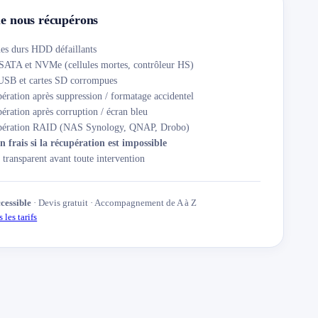
e nous récupérons
es durs HDD défaillants
ATA et NVMe (cellules mortes, contrôleur HS)
USB et cartes SD corrompues
ération après suppression / formatage accidentel
ération après corruption / écran bleu
pération RAID (NAS Synology, QNAP, Drobo)
 frais si la récupération est impossible
 transparent avant toute intervention
ccessible
· Devis gratuit · Accompagnement de A à Z
 les tarifs