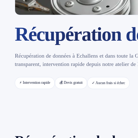
Contact
Récupération d
📱 Réparation téléphone par marque
📍 LOCALITÉS DESSERVIES
Récupération de données à Echallens et dans toute la G
Région d'Yverdon
6
transparent, intervention rapide depuis notre atelier d
Gros-de-Vaud
4
⚡ Intervention rapide
💰 Devis gratuit
✓ Aucun frais si échec
Broye
5
Jura & Plateau
4
Hors zone
2