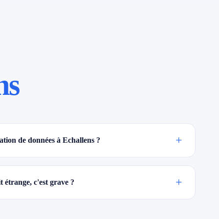
ns
+
tion de données à Echallens ?
+
 étrange, c'est grave ?