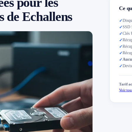
es pour les
Ce qu
es de Echallens
Disqu
✓
SSD S
✓
Clés 
✓
Récup
✓
Récup
✓
Récu
✓
Aucun
✓
Devis
✓
Tarif a
Voir tous