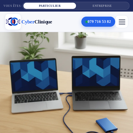
PARTICULIER
ENTREPRISE
VOUS ÊTES :
Cyber
Clinique
079 716 53 82
×
Cyber
Clinique
Services
Réparation téléphone
Tarifs
Blog
Contact