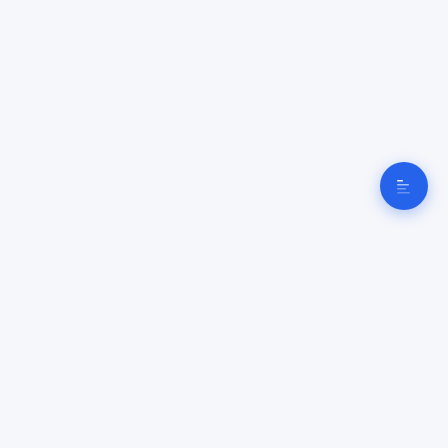
Cyber
Clinique
Dépannage informatique, réparation PC & Mac et cybersécurité en Suisse romande —
basé à Donneloye, à 10 min d'Yverdon-les-Bains.
CyberClinique