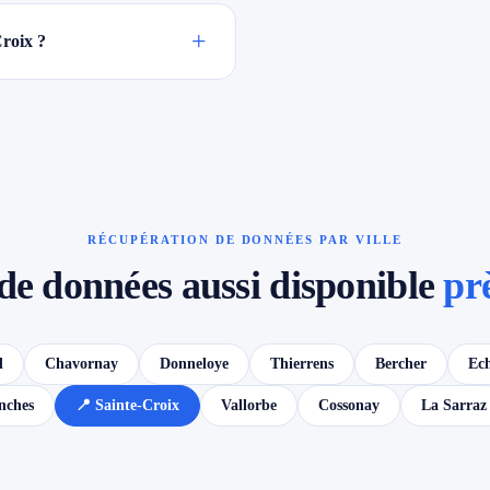
+
roix ?
RÉCUPÉRATION DE DONNÉES PAR VILLE
de données aussi disponible
pr
d
Chavornay
Donneloye
Thierrens
Bercher
Ech
nches
📍 Sainte-Croix
Vallorbe
Cossonay
La Sarraz