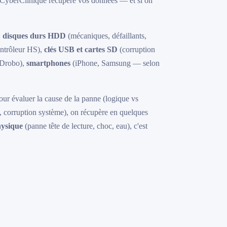
? CyberClinique récupère vos données — et si on
:
disques durs HDD
(mécaniques, défaillants,
ontrôleur HS),
clés USB et cartes SD
(corruption
Drobo),
smartphones
(iPhone, Samsung — selon
our évaluer la cause de la panne (logique vs
, corruption système), on récupère en quelques
ysique
(panne tête de lecture, choc, eau), c'est