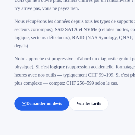
USB qui ne s'ouvre plus, fichiers chiffrés par un ransomware 
n'y arrive pas, vous ne payez rien.
Nous récupérons les données depuis tous les types de supports 
secteurs corrompus),
SSD SATA et NVMe
(cellules mortes, c
logique, secteurs défectueux),
RAID
(NAS Synology, QNAP, 
dégâts).
Notre approche est progressive : d'abord un diagnostic gratuit p
physique). Si c'est
logique
(suppression accidentelle, formatage
heures avec nos outils — typiquement CHF 99–199. Si c'est
ph
plus complexe — comptez CHF 250–599 selon le cas.
Demander un devis
Voir les tarifs