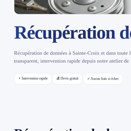
Contact
Récupération d
📱 Réparation téléphone par marque
📍 LOCALITÉS DESSERVIES
Récupération de données à Sainte-Croix et dans toute l
Région d'Yverdon
6
transparent, intervention rapide depuis notre atelier d
Gros-de-Vaud
4
⚡ Intervention rapide
💰 Devis gratuit
✓ Aucun frais si échec
Broye
5
Jura & Plateau
4
Hors zone
2