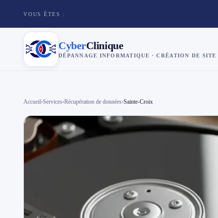
VOUS ÊTES :
Cyber
Clinique
DÉPANNAGE INFORMATIQUE · CRÉATION DE SITE
×
Cyber
Clinique
Accueil
›
Services
›
Récupération de données
›
Sainte-Croix
Services
Réparation téléphone
Tarifs
Blog