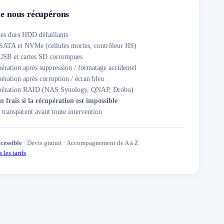
e nous récupérons
es durs HDD défaillants
ATA et NVMe (cellules mortes, contrôleur HS)
USB et cartes SD corrompues
ération après suppression / formatage accidentel
ération après corruption / écran bleu
pération RAID (NAS Synology, QNAP, Drobo)
 frais si la récupération est impossible
 transparent avant toute intervention
ccessible
· Devis gratuit · Accompagnement de A à Z
 les tarifs