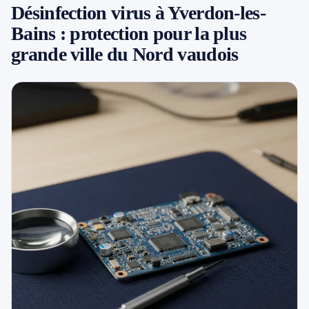
Désinfection virus à Yverdon-les-
079 716 53 82
Bains : protection pour la plus
grande ville du Nord vaudois