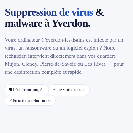
Suppression de virus
&
📱 Réparation téléphone par marque
malware à Yverdon.
📍 LOCALITÉS DESSERVIES
Votre ordinateur à Yverdon-les-Bains est infecté par un
Région d'Yverdon
6
virus, un ransomware ou un logiciel espion ? Notre
technicien intervient directement dans vos quartiers —
Gros-de-Vaud
4
Mujon, Clendy, Pierre-de-Savoie ou Les Rives — pour
une désinfection complète et rapide.
Broye
5
🛡️ Désinfection complète
⚡ Intervention sous 2h
Jura & Plateau
4
✓ Protection antivirus incluse
Hors zone
2
→ Toutes les zones d'intervention (21 villes)