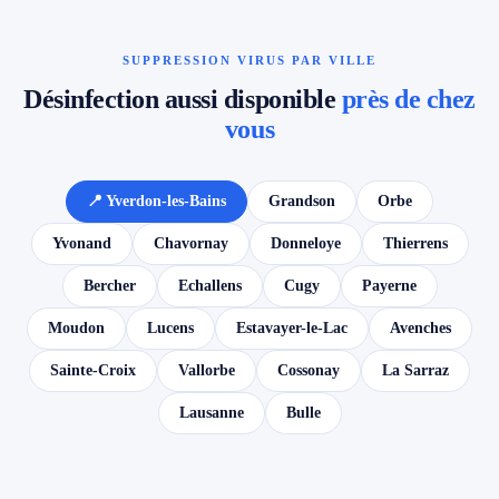
SUPPRESSION VIRUS PAR VILLE
Désinfection aussi disponible
près de chez
vous
📍 Yverdon-les-Bains
Grandson
Orbe
Yvonand
Chavornay
Donneloye
Thierrens
Bercher
Echallens
Cugy
Payerne
Moudon
Lucens
Estavayer-le-Lac
Avenches
Sainte-Croix
Vallorbe
Cossonay
La Sarraz
Lausanne
Bulle