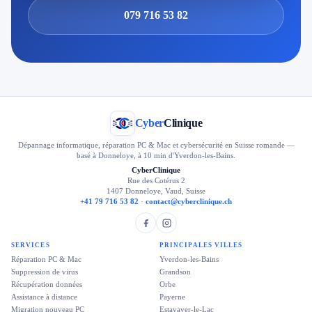
079 716 53 82
Cyber
Clinique
Dépannage informatique, réparation PC & Mac et cybersécurité en Suisse romande —
basé à Donneloye, à 10 min d'Yverdon-les-Bains.
CyberClinique
Rue des Cotérus 2
1407 Donneloye, Vaud, Suisse
+41 79 716 53 82
·
contact@cyberclinique.ch
SERVICES
PRINCIPALES VILLES
Réparation PC & Mac
Yverdon-les-Bains
Suppression de virus
Grandson
Récupération données
Orbe
Assistance à distance
Payerne
Migration nouveau PC
Estavayer-le-Lac