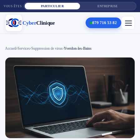
PARTICULIER
ENTREPRISE
VOUS ÊTES :
Cyber
Clinique
079 716 53 82
×
Cyber
Clinique
Accueil
›
Services
›
Suppression de virus
›
Yverdon-les-Bains
Services
Réparation téléphone
Tarifs
Blog
Contact