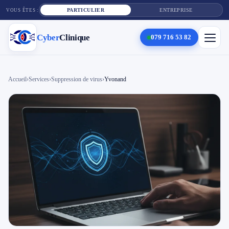
PARTICULIER
ENTREPRISE
VOUS ÊTES :
Cyber
Clinique
079 716 53 82
×
Cyber
Clinique
Accueil
›
Services
›
Suppression de virus
›
Yvonand
Services
Réparation téléphone
Tarifs
Blog
Contact