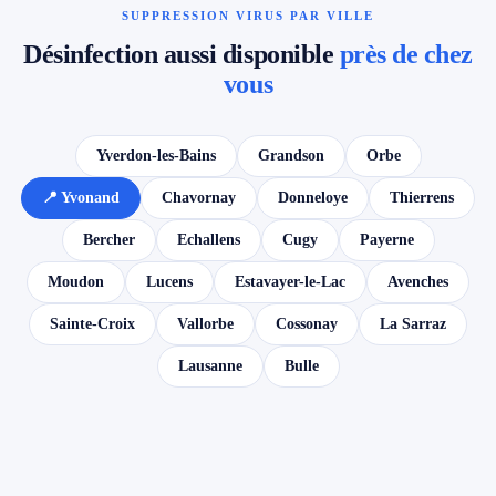
SUPPRESSION VIRUS PAR VILLE
Désinfection aussi disponible
près de chez
vous
Yverdon-les-Bains
Grandson
Orbe
📍 Yvonand
Chavornay
Donneloye
Thierrens
Bercher
Echallens
Cugy
Payerne
Moudon
Lucens
Estavayer-le-Lac
Avenches
Sainte-Croix
Vallorbe
Cossonay
La Sarraz
Lausanne
Bulle