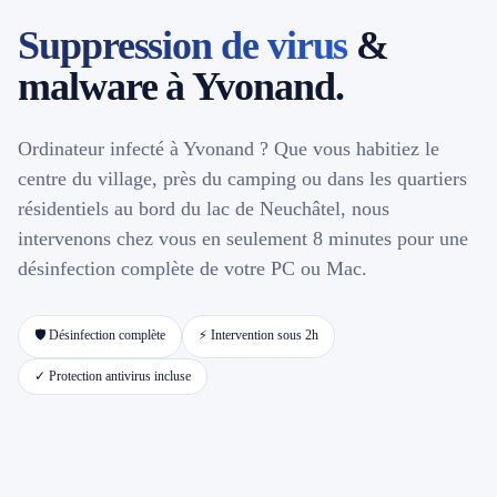
Suppression de virus
&
📱 Réparation téléphone par marque
malware à Yvonand.
📍 LOCALITÉS DESSERVIES
Ordinateur infecté à Yvonand ? Que vous habitiez le
Région d'Yverdon
6
centre du village, près du camping ou dans les quartiers
résidentiels au bord du lac de Neuchâtel, nous
Gros-de-Vaud
4
intervenons chez vous en seulement 8 minutes pour une
désinfection complète de votre PC ou Mac.
Broye
5
🛡️ Désinfection complète
⚡ Intervention sous 2h
Jura & Plateau
4
✓ Protection antivirus incluse
Hors zone
2
→ Toutes les zones d'intervention (21 villes)