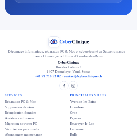
Cyber
Clinique
Dépannage informatique, réparation PC & Mac et cybersécurité en Suisse romande —
basé à Donneloye, à 10 min d'Yverdon-les-Bains.
CyberClinique
Rue des Cotérus 2
1407 Donneloye, Vaud, Suisse
+41 79 716 53 82
·
contact@cyberclinique.ch
SERVICES
PRINCIPALES VILLES
Réparation PC & Mac
Yverdon-les-Bains
Suppression de virus
Grandson
Récupération données
Orbe
Assistance à distance
Payerne
Migration nouveau PC
Estavayer-le-Lac
Sécurisation personnelle
Lausanne
Abonnement maintenance
Bulle