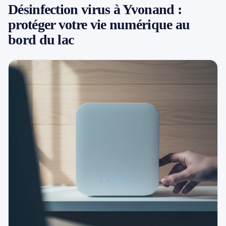
Désinfection virus à Yvonand :
079 716 53 82
protéger votre vie numérique au
bord du lac