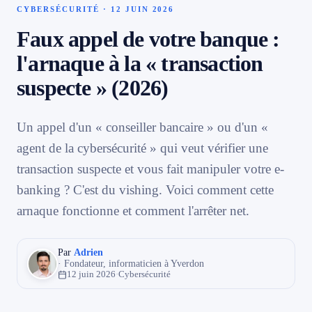
CYBERSÉCURITÉ · 12 JUIN 2026
📱 Réparation téléphone par marque
Faux appel de votre banque :
l'arnaque à la « transaction
📍 LOCALITÉS DESSERVIES
suspecte » (2026)
Région d'Yverdon
6
Un appel d'un « conseiller bancaire » ou d'un «
Gros-de-Vaud
4
agent de la cybersécurité » qui veut vérifier une
Le vishing : le phishing par téléphone
transaction suspecte et vous fait manipuler votre e-
Broye
5
Comment se déroule l'arnaque
banking ? C'est du vishing. Voici comment cette
Les signaux d'alerte
arnaque fonctionne et comment l'arrêter net.
Jura & Plateau
4
Les bons réflexes
Que faire si vous avez été piégé ?
Par
Adrien
Hors zone
2
· Fondateur, informaticien à Yverdon
FAQ — Faux appel banque / vishing
12 juin 2026
·
Cybersécurité
→ Toutes les zones d'intervention (21 villes)
Comme l'appelant connaît mon nom et ma banque, c'est
forcément vrai ?