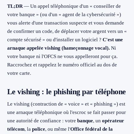
TL;DR
— Un appel téléphonique d'un « conseiller de
Le numéro affiché était bien celui de ma banque, comment
079 716 53 82
est-ce possible ?
votre banque » (ou d'un « agent de la cybersécurité »)
Le NCSC ou la police peuvent-ils vraiment m'appeler ?
vous alerte d'une transaction suspecte et vous demande
Victime ou doute après un appel suspect ?
de confirmer un code, de déplacer votre argent vers un «
compte sécurisé » ou d'installer un logiciel ?
C'est une
Sources
arnaque appelée vishing (hameçonnage vocal).
Ni
votre banque ni l'OFCS ne vous appelleront pour ça.
Raccrochez et rappelez le numéro officiel au dos de
votre carte.
Le vishing : le phishing par téléphone
Le vishing (contraction de « voice » et « phishing ») est
une arnaque téléphonique où l'escroc se fait passer pour
une autorité de confiance : votre
banque
, un
opérateur
télécom
, la
police
, ou même l'
Office fédéral de la