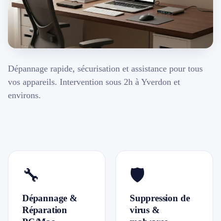
📱 Réparation téléphone par marque
📍 LOCALITÉS DESSERVIES
Dépannage rapide, sécurisation et assistance pour tous
Région d'Yverdon
6
vos appareils. Intervention sous 2h à Yverdon et
environs.
Gros-de-Vaud
4
Broye
5
Jura & Plateau
4
🔧
🛡️
Hors zone
2
Dépannage &
Suppression de
→ Toutes les zones d'intervention (21 villes)
Réparation
virus &