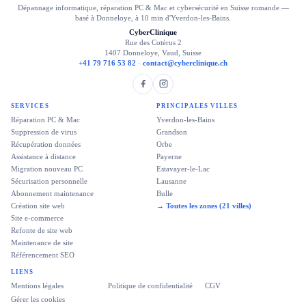
Dépannage informatique, réparation PC & Mac et cybersécurité en Suisse romande —
basé à Donneloye, à 10 min d'Yverdon-les-Bains.
CyberClinique
Rue des Cotérus 2
1407 Donneloye, Vaud, Suisse
+41 79 716 53 82
·
contact@cyberclinique.ch
SERVICES
PRINCIPALES VILLES
Réparation PC & Mac
Yverdon-les-Bains
Suppression de virus
Grandson
Récupération données
Orbe
Assistance à distance
Payerne
Migration nouveau PC
Estavayer-le-Lac
Sécurisation personnelle
Lausanne
Abonnement maintenance
Bulle
Création site web
→ Toutes les zones (21 villes)
Site e-commerce
Refonte de site web
Maintenance de site
Référencement SEO
LIENS
Mentions légales
Politique de confidentialité
CGV
Gérer les cookies