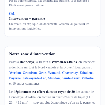
Pas de bonne surprise, pas de mauvaise surprise. Vous décidez à
l'écrit avant qu'on continue.
04
Intervention + garantie
On résout, on explique, on documente. Garantie 30 jours sur les
interventions logicielles.
Notre zone d'intervention
Basés à
Donneloye
, à 10 min d'
Yverdon-les-Bains
, on intervient
à domicile sur tout le Nord vaudois et la Broye fribourgeoise :
Yverdon
,
Grandson
,
Orbe
,
Yvonand
,
Chavornay
,
Echallens
,
Payerne
,
Estavayer-le-Lac
,
Moudon
,
Sainte-Croix
,
Vallorbe
et 10 autres communes.
Le
déplacement est offert dans un rayon de 20 km
autour de
Donneloye. Au-delà, on facture au quart d'heure de trajet (CHF
25.– / 15 min) — souvent plus économique qu'on ne le pense, et