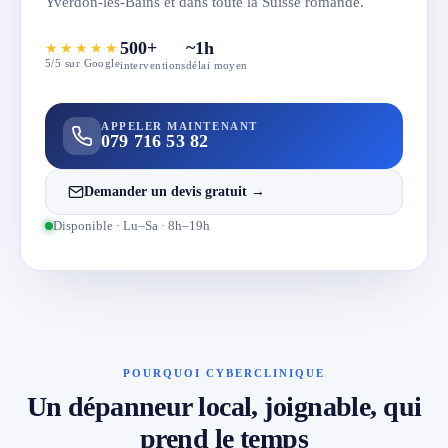
Yverdon-les-Bains et dans toute la Suisse romande.
500+
~1h
★★★★★
5/5 sur Google
interventions
délai moyen
APPELER MAINTENANT
079 716 53 82
Demander un devis gratuit →
Disponible · Lu–Sa · 8h–19h
POURQUOI CYBERCLINIQUE
Un dépanneur local, joignable, qui
prend le temps