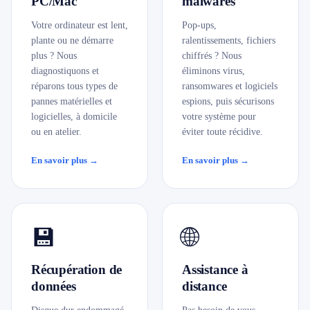
PC/Mac
malwares
079 716 53 82
Votre ordinateur est lent,
Pop-ups,
plante ou ne démarre
ralentissements, fichiers
plus ? Nous
chiffrés ? Nous
diagnostiquons et
éliminons virus,
réparons tous types de
ransomwares et logiciels
pannes matérielles et
espions, puis sécurisons
logicielles, à domicile
votre système pour
ou en atelier.
éviter toute récidive.
En savoir plus →
En savoir plus →
💾
🌐
Récupération de
Assistance à
données
distance