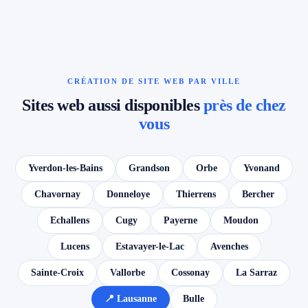
CRÉATION DE SITE WEB PAR VILLE
Sites web aussi disponibles
près de chez
vous
Yverdon-les-Bains
Grandson
Orbe
Yvonand
Chavornay
Donneloye
Thierrens
Bercher
Echallens
Cugy
Payerne
Moudon
Lucens
Estavayer-le-Lac
Avenches
Sainte-Croix
Vallorbe
Cossonay
La Sarraz
📍 Lausanne
Bulle