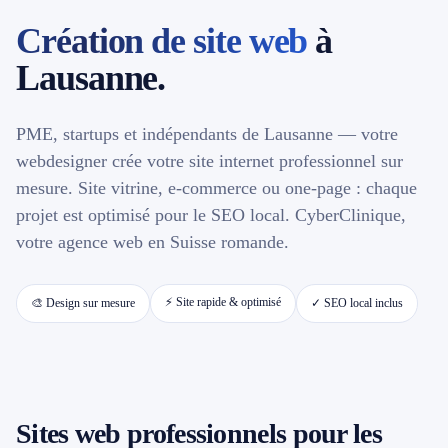
Création de site web
à
📱 Réparation téléphone par marque
Lausanne.
📍 LOCALITÉS DESSERVIES
PME, startups et indépendants de Lausanne — votre
Région d'Yverdon
6
webdesigner crée votre site internet professionnel sur
mesure. Site vitrine, e-commerce ou one-page : chaque
Gros-de-Vaud
4
projet est optimisé pour le SEO local. CyberClinique,
votre agence web en Suisse romande.
Broye
5
⚡ Site rapide & optimisé
🎨 Design sur mesure
✓ SEO local inclus
Jura & Plateau
4
Hors zone
2
→ Toutes les zones d'intervention (21 villes)
Sites web professionnels pour les