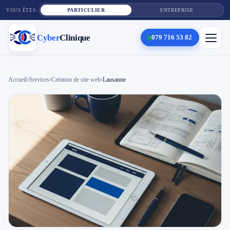
PARTICULIER
ENTREPRISE
VOUS ÊTES :
Cyber
Clinique
079 716 53 82
×
Cyber
Clinique
Accueil
›
Services
›
Création de site web
›
Lausanne
Services
Réparation téléphone
Tarifs
Blog
Contact