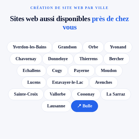
CRÉATION DE SITE WEB PAR VILLE
Sites web aussi disponibles
près de chez
vous
Yverdon-les-Bains
Grandson
Orbe
Yvonand
Chavornay
Donneloye
Thierrens
Bercher
Echallens
Cugy
Payerne
Moudon
Lucens
Estavayer-le-Lac
Avenches
Sainte-Croix
Vallorbe
Cossonay
La Sarraz
Lausanne
📍 Bulle