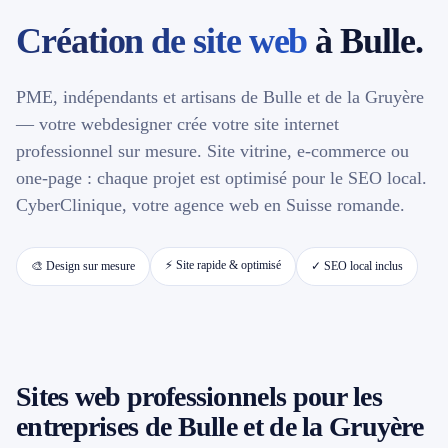
Création de site web
à Bulle.
📱 Réparation téléphone par marque
PME, indépendants et artisans de Bulle et de la Gruyère
📍 LOCALITÉS DESSERVIES
— votre webdesigner crée votre site internet
Région d'Yverdon
professionnel sur mesure. Site vitrine, e-commerce ou
6
one-page : chaque projet est optimisé pour le SEO local.
Gros-de-Vaud
CyberClinique, votre agence web en Suisse romande.
4
Broye
5
⚡ Site rapide & optimisé
🎨 Design sur mesure
✓ SEO local inclus
Jura & Plateau
4
Hors zone
2
Sites web professionnels pour les
→ Toutes les zones d'intervention (21 villes)
entreprises de Bulle et de la Gruyère