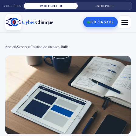
PARTICULIER
ENTREPRISE
VOUS ÊTES :
Cyber
Clinique
079 716 53 82
×
Cyber
Clinique
Accueil
›
Services
›
Création de site web
›
Bulle
Services
Réparation téléphone
Tarifs
Blog
Contact