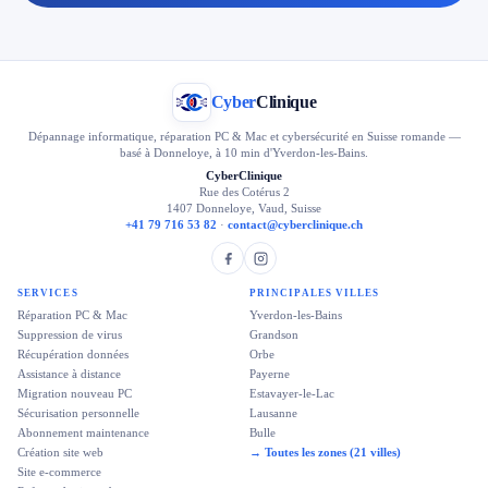
Cyber
Clinique
Dépannage informatique, réparation PC & Mac et cybersécurité en Suisse romande —
basé à Donneloye, à 10 min d'Yverdon-les-Bains.
CyberClinique
Rue des Cotérus 2
1407 Donneloye, Vaud, Suisse
+41 79 716 53 82
·
contact@cyberclinique.ch
SERVICES
PRINCIPALES VILLES
Réparation PC & Mac
Yverdon-les-Bains
Suppression de virus
Grandson
Récupération données
Orbe
Assistance à distance
Payerne
Migration nouveau PC
Estavayer-le-Lac
Sécurisation personnelle
Lausanne
Abonnement maintenance
Bulle
Création site web
→ Toutes les zones (21 villes)
Site e-commerce