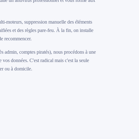
talle un antivirus professionnel et vous forme aux
lti-moteurs, suppression manuelle des éléments
fiées et des règles pare-feu. À la fin, on installe
de recommencer.
accès admin, comptes piratés), nous procédons à une
vos données. C'est radical mais c'est la seule
er ou à domicile.