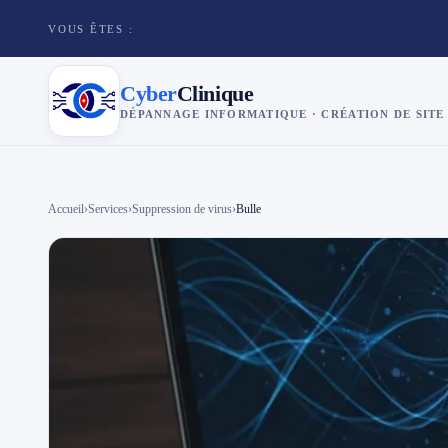
VOUS ÊTES :
Cyber
Clinique
DÉPANNAGE INFORMATIQUE · CRÉATION DE SITE
×
Cyber
Clinique
Accueil
›
Services
›
Suppression de virus
›
Bulle
Services
Réparation téléphone
Tarifs
Blog