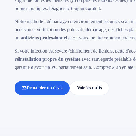
supprime toutes les menaces (y compris les rootkits cachés), ins
bonnes pratiques. Diagnostic toujours gratuit.
Notre méthode : démarrage en environnement sécurisé, scan mu
persistants, vérification des points de démarrage, des tâches plani
un
antivirus professionnel
et on vous montre comment éviter 
Si votre infection est sévère (chiffrement de fichiers, perte d'
réinstallation propre du système
avec sauvegarde préalable de 
garantie d'avoir un PC parfaitement sain. Comptez 2-3h en ateli
Demander un devis
Voir les tarifs