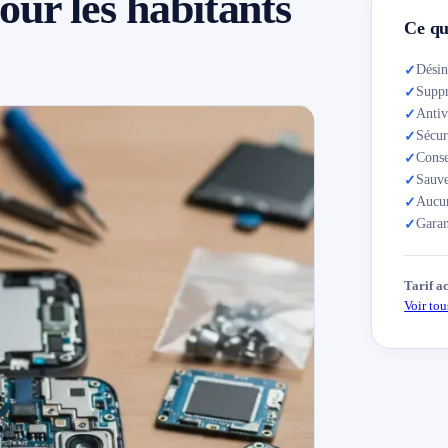
our les habitants
Ce qui
Désin
✓
Suppr
✓
Antiv
✓
Sécur
✓
Conse
✓
Sauve
✓
Aucun
✓
Garan
✓
Tarif a
Voir tous