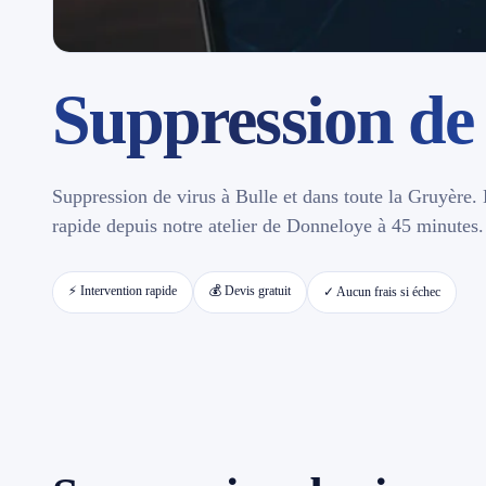
Contact
Suppression de 
📱 Réparation téléphone par marque
📍 LOCALITÉS DESSERVIES
Suppression de virus à Bulle et dans toute la Gruyère. D
Région d'Yverdon
6
rapide depuis notre atelier de Donneloye à 45 minutes.
Gros-de-Vaud
4
⚡ Intervention rapide
💰 Devis gratuit
✓ Aucun frais si échec
Broye
5
Jura & Plateau
4
Hors zone
2