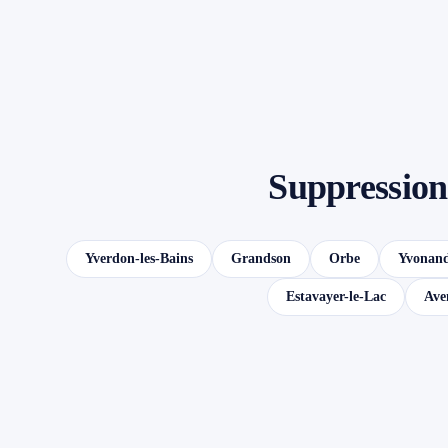
Suppression 
Yverdon-les-Bains
Grandson
Orbe
Yvonan
Estavayer-le-Lac
Ave